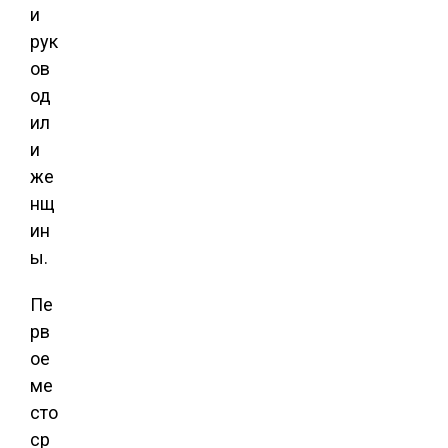
и
рук
ов
од
ил
и
же
нщ
ин
ы.
Пе
рв
ое
ме
сто
ср