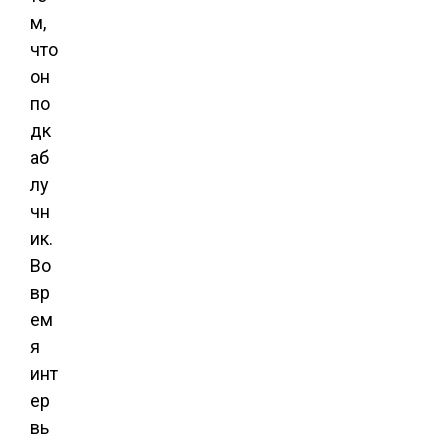
м,
что
он
по
дк
аб
лу
чн
ик.
Во
вр
ем
я
инт
ер
вь