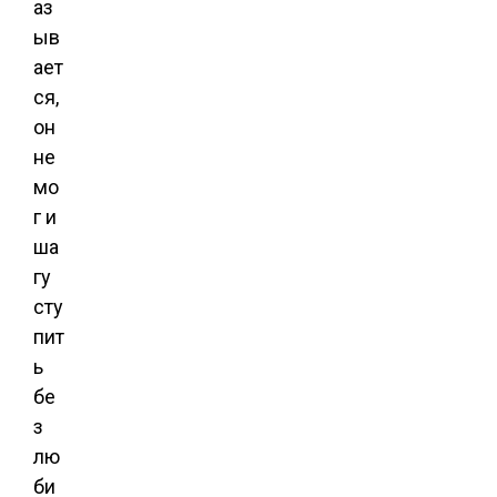
аз
ыв
ает
ся,
он
не
мо
г и
ша
гу
сту
пит
ь
бе
з
лю
би