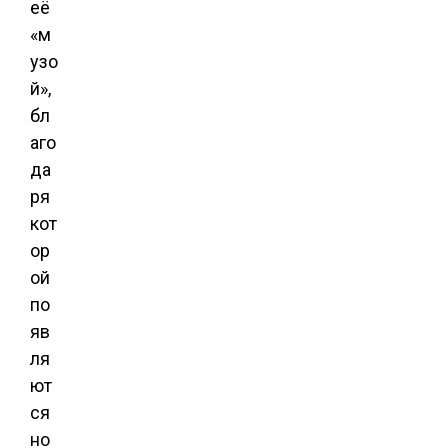
её
«м
узо
й»,
бл
аго
да
ря
кот
ор
ой
по
яв
ля
ют
ся
но