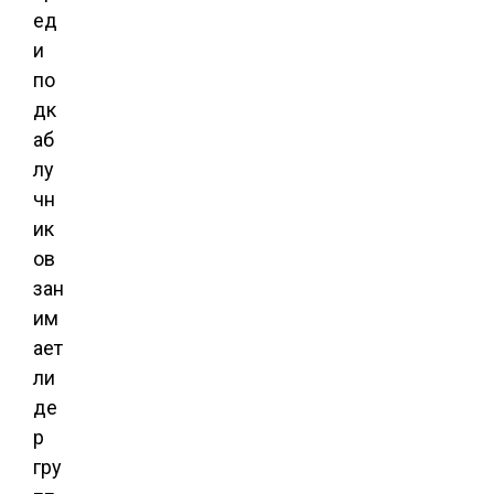
ед
и
по
дк
аб
лу
чн
ик
ов
зан
им
ает
ли
де
р
гру