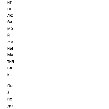
ит
от
лю
би
мо
й
же
ны
Ма
тил
ьд
ы.
Он
а
по
дб