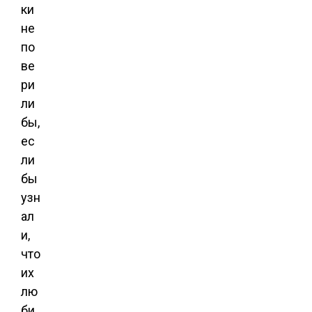
ки
не
по
ве
ри
ли
бы,
ес
ли
бы
узн
ал
и,
что
их
лю
би