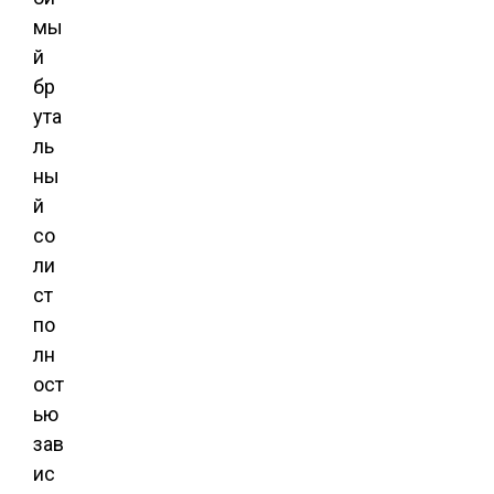
мы
й
бр
ута
ль
ны
й
со
ли
ст
по
лн
ост
ью
зав
ис