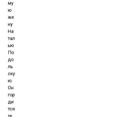
му
ю
же
ну
На
тал
ью
По
до
ль
ску
ю.
Он
гор
ди
тся
те