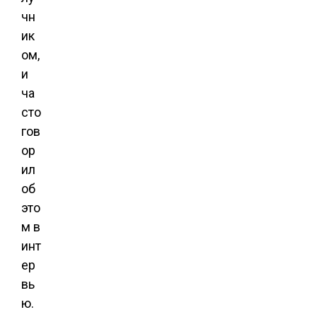
чн
ик
ом,
и
ча
сто
гов
ор
ил
об
это
м в
инт
ер
вь
ю.