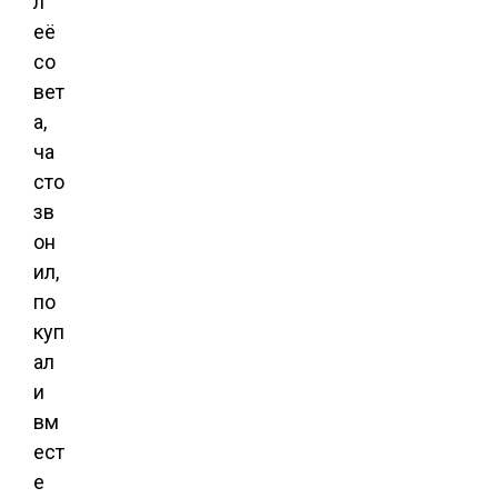
л
её
со
вет
а,
ча
сто
зв
он
ил,
по
куп
ал
и
вм
ест
е