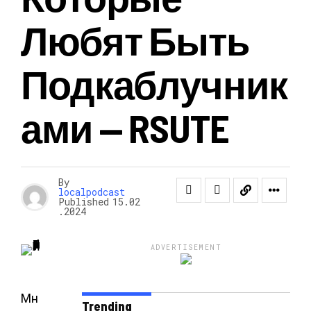
Любят Быть
Подкаблучник
Ами — RSUTE
By
localpodcast
Published
15.02
.2024
ADVERTISEMENT
Мн
Trending