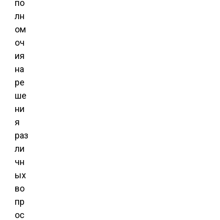
по
лн
ом
оч
ия
на
ре
ше
ни
я
раз
ли
чн
ых
во
пр
ос