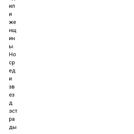
ил
и
же
нщ
ин
ы.
Но
ср
ед
и
зв
ез
д
эст
ра
ды