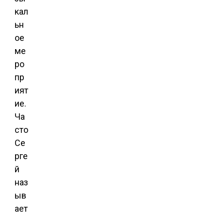
кал
ьн
ое
ме
ро
пр
ият
ие.
Ча
сто
Се
рге
й
наз
ыв
ает