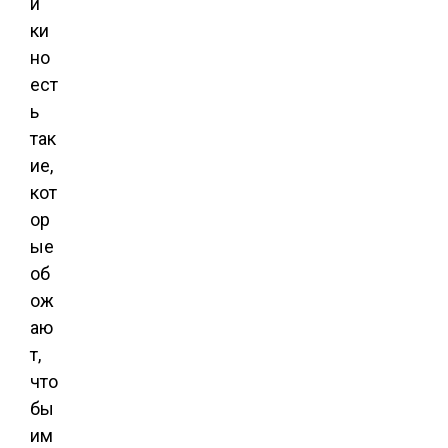
и
ки
но
ест
ь
так
ие,
кот
ор
ые
об
ож
аю
т,
что
бы
им