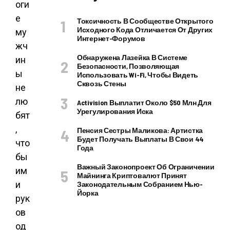
оги
е
Токсичность В Сообществе Открытого
Исходного Кода Отличается От Других
му
Интернет-Форумов
жч
Обнаружена Лазейка В Системе
ин
Безопасности, Позволяющая
ы
Использовать Wi-Fi, Чтобы Видеть
Сквозь Стены
не
лю
Activision Выплатит Около $50 Млн Для
Урегулирования Иска
бят
,
Пенсия Сестры Маликова: Артистка
Будет Получать Выплаты В Свои 44
что
Года
бы
Важный Законопроект Об Ограничении
им
Майнинга Криптовалют Принят
и
Законодательным Собранием Нью-
Йорка
рук
ов
од