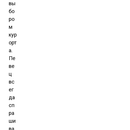
вы
бо
ро
м
кур
орт
а.
Пе
ве
ц
вс
ег
да
сп
ра
ши
ва