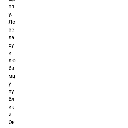
пп
у.
Ло
ве
ла
су
и
лю
би
мц
у
пу
бл
ик
и.
Ок