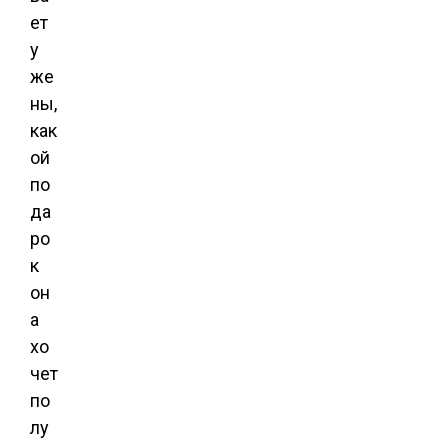
ет
у
же
ны,
как
ой
по
да
ро
к
он
а
хо
чет
по
лу