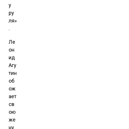
у
ру
ля»
.
Ле
он
ид
Агу
тин
об
ож
ает
св
ою
же
ну