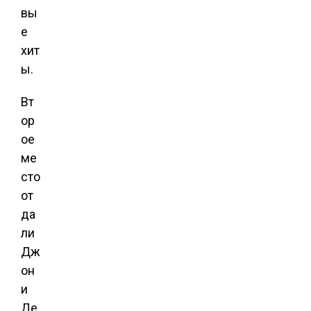
вы
е
хит
ы.
Вт
ор
ое
ме
сто
от
да
ли
Дж
он
и
Де