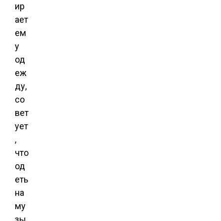
ир
ает
ем
у
од
еж
ду,
со
вет
ует
,
что
од
еть
на
му
зы