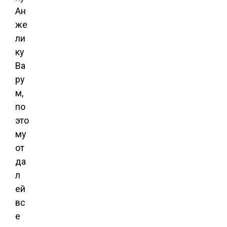
Ан
же
ли
ку
Ва
ру
м,
по
это
му
от
да
л
ей
вс
е