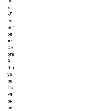
пп
ы
«Л
ен
инг
ра
д»
Се
рге
й
Шн
ур
ов.
По
кл
он
ни