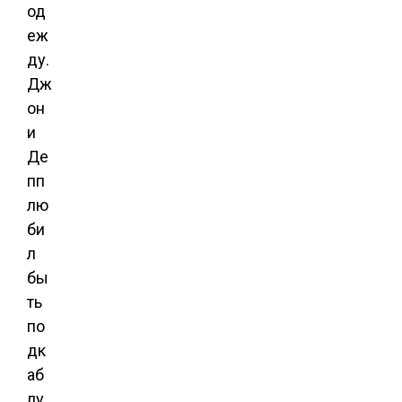
од
еж
ду.
Дж
он
и
Де
пп
лю
би
л
бы
ть
по
дк
аб
лу