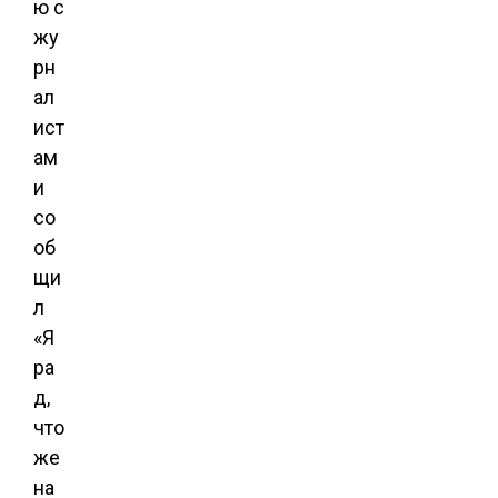
ю с
жу
рн
ал
ист
ам
и
со
об
щи
л
«Я
ра
д,
что
же
на