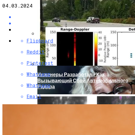
04.03.2024
Flipboard
Кто Из Знаменитостей Умер В 2023 Году:
Юдашкин, Колесников, Чурикова,
Reddit
Зайцев И Другие – От Чего Скончались
Pinterest
Whatsapp
Инженеры Разработали Хак,
Вызывающий Сбой Автомобильного
Whatsapp
Радара
Email