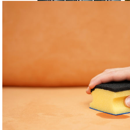
Продолжение Сериала «Счастливы
Вместе»: Когда Выйдет, Кто Из Актёров
Будет Играть, Как Сложилась Судьба
Артистов
Google Объявляет О Разработке Lumiere,
Генератора Текста В Видео