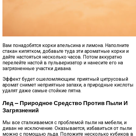
Как Состояние Сына Михаила
Ефремова, Который Выпал Из Окна
Ученые-Компьютерщики Изобрели
Вам понадобятся корки апельсина и лимона. Наполните
Простой Метод Ускорения Очистки
стакан кипятком, добавьте туда эти ароматные корки и
Кэша
дайте настояться несколько часов. Потом аккуратно
перелейте настой в пульверизатор и нанесите его на
загрязненные участки дивана.
Эффект будет ошеломляющим: приятный цитрусовый
аромат снимет неприятные запахи, а природные кислоты
удалят даже самые стойкие пятна.
Лед — Природное Средство Против Пыли И
Загрязнений
Мы все сталкиваемся с проблемой пыли на мебели, и
диван не исключение. Оказывается, избавиться от пыли
можно с помощью льда. Положите несколько кубиков в