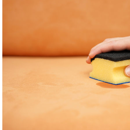
Марина Неёлова Госпитализирована,
Какая Причина Произошедшего
Новое Программное Обеспечение С
Открытым Исходным Кодом Делает
Модели ИИ Легче И Экологичнее