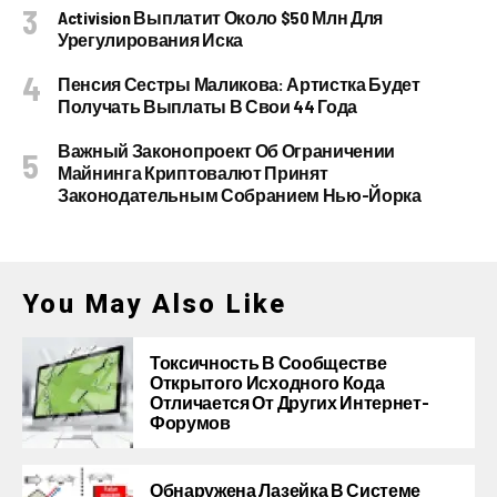
Activision Выплатит Около $50 Млн Для
Урегулирования Иска
Пенсия Сестры Маликова: Артистка Будет
Получать Выплаты В Свои 44 Года
Важный Законопроект Об Ограничении
Майнинга Криптовалют Принят
Законодательным Собранием Нью-Йорка
You May Also Like
Токсичность В Сообществе
Открытого Исходного Кода
Отличается От Других Интернет-
Форумов
Обнаружена Лазейка В Системе