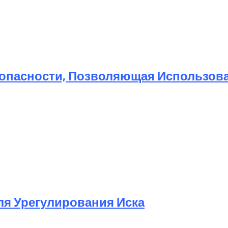
той Метод Ускорения Очистки Кэша
опасности, Позволяющая Использоват
Для Урегулирования Иска