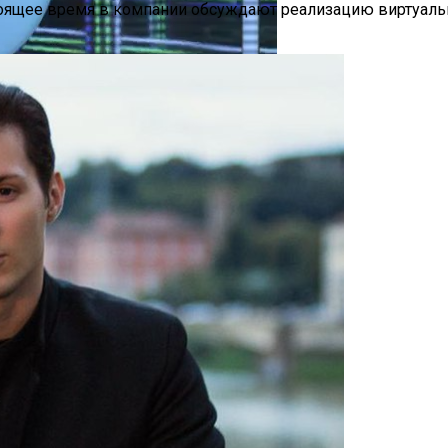
оящее время в компании обсуждают реализацию виртуальны
Стремясь К Вечной Молодости
та-Центр В Великобритании
е»: Когда Выйдет, Кто Из Актёров Будет Играть, Как 