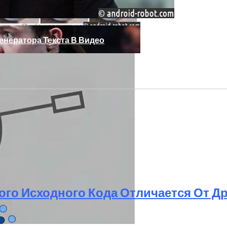
Генератора Текста В Видео
, Который Выпал Из Окна
ого Исходного Кода Отличается От Д