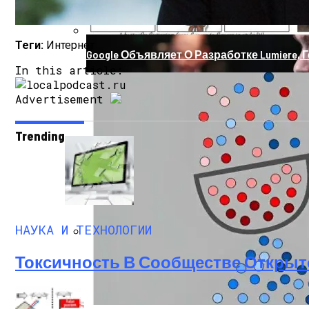
Теги:
Интернет
Google Объявляет О Разработке Lumiere, 
In this article:
Advertisement
Trending
НАУКА И ТЕХНОЛОГИИ
Как Состояние Сына Михаила Ефремова
Токсичность В Сообществе Открыт