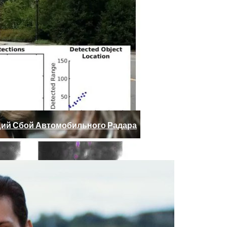
 Юдашкин, Колесников, Чурикова, Зайцев И Другие – От 
ий Сбой Автомобильного Радара