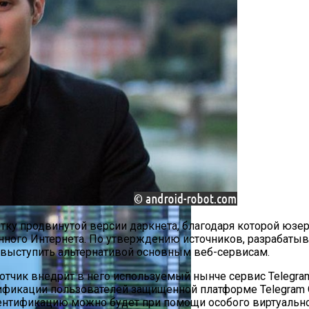
акая Причина Произошедшего
рытым Исходным Кодом Делает Модели ИИ Легче И Эко
ку продвинутой версии даркнета, благодаря которой юзе
менного Интернета. По утверждению источников, разрабат
выступить альтернативой основным веб-сервисам.
отчик внедрит в него используемый нынче сервис Telegra
фикации пользователей защищенной платформе Telegram O
ентификацию можно будет при помощи особого виртуально