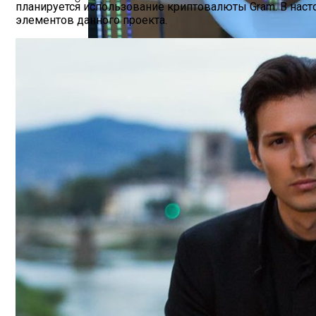
планируется использование криптовалюты Gram. В наст
элементов данного проекта.
Звезды, Которые Трагически Погибли, 
Google Инвестирует $1 Млрд В Новый Да
Продолжение Сериала «Счастливы Вмест