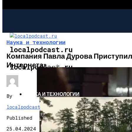
Наука и технологии
localpodcast.ru
Компания Павла Дурова Приступил
Интернета»
ШОУ-БИЗНЕС
localpodcast.ru
НАУКА И ТЕХНОЛОГИИ
By
localpodcast
Published
25.04.2024