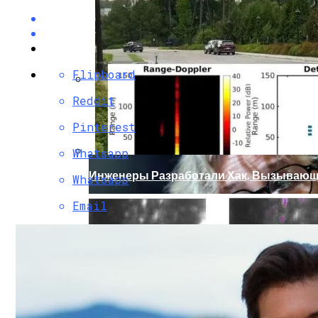
Flipboard
Reddit
Кто Из Знаменитостей Умер В 2023 Году:
Pinterest
Whatsapp
Инженеры Разработали Хак, Вызывающ
Whatsapp
Email