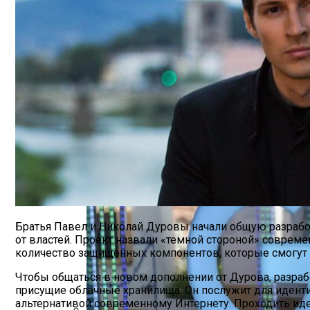
Марина Неёлова Госпитализирована, К
Новое Программное Обеспечение С Отк
Братья Павел и Николай Дуровы начали общую разработ
от властей. Проект назвали «темной стороной» совре
количество защищенных компонентов, которые смогут 
Чтобы общаться в новом дополнении от Дурова, разраб
присущие облачные хранилища. Он послужит для иденти
альтернативой современному Интернету. Проходить ид