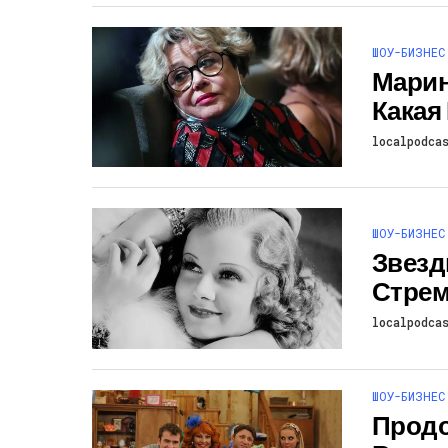
ШОУ-БИЗНЕС
Марин
Какая
localpodca
ШОУ-БИЗНЕС
Звезд
Стрем
localpodca
ШОУ-БИЗНЕС
Продо