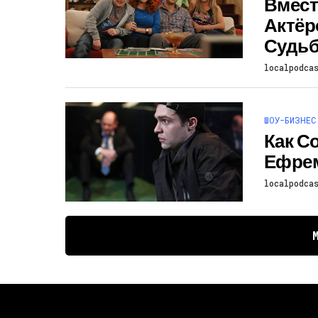
Вмест
Актёр
Судьб
localpodca
ШОУ-БИЗНЕС
Как С
Ефрем
localpodca