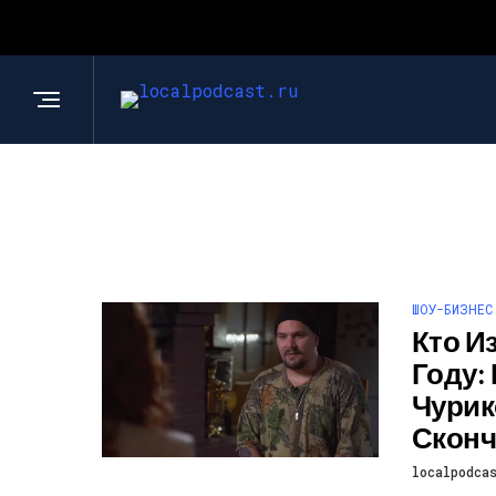
ШОУ-БИЗНЕС
Кто И
Году:
Чурик
Сконч
localpodca