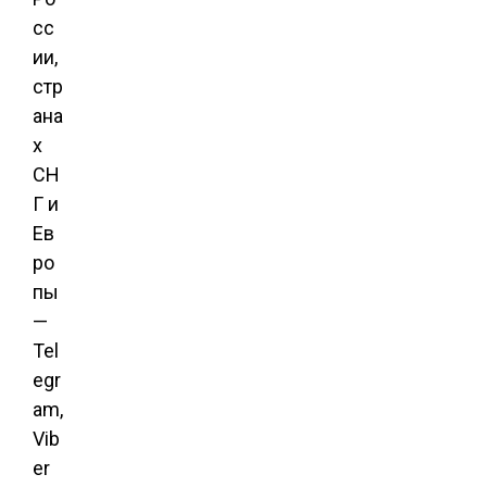
сс
ии,
стр
ана
х
СН
Г и
Ев
ро
пы
—
Tel
egr
am,
Vib
er