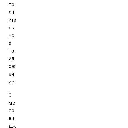
по
лн
ите
ль
но
е
пр
ил
ож
ен
ие.
В
ме
сс
ен
дж