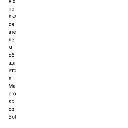
я с
по
льз
ов
ате
ле
м
об
ща
етс
я
Ma
cro
sc
op
Bot
.