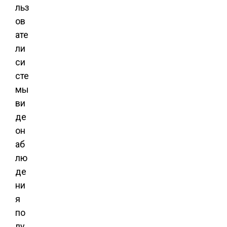
льз
ов
ате
ли
си
сте
мы
ви
де
он
аб
лю
де
ни
я
по
лу