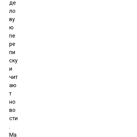
де
ло
ву
ю
пе
ре
пи
ску
и
чит
аю
т
но
во
сти
.
Ma