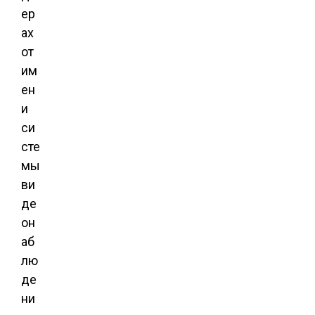
ер
ах
от
им
ен
и
си
сте
мы
ви
де
он
аб
лю
де
ни