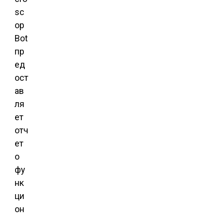
sc
op
Bot
пр
ед
ост
ав
ля
ет
отч
ет
о
фу
нк
ци
он