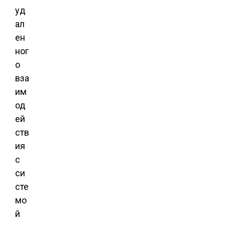
уд
ал
ен
ног
о
вза
им
од
ей
ств
ия
с
си
сте
мо
й