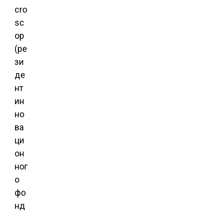
cro
sc
op
(ре
зи
де
нт
ин
но
ва
ци
он
ног
о
фо
нд