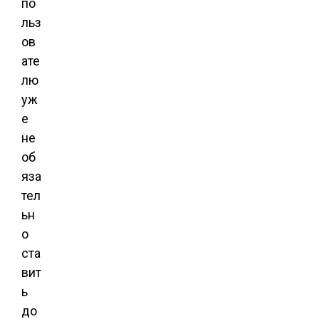
по
льз
ов
ате
лю
уж
е
не
об
яза
тел
ьн
о
ста
вит
ь
до