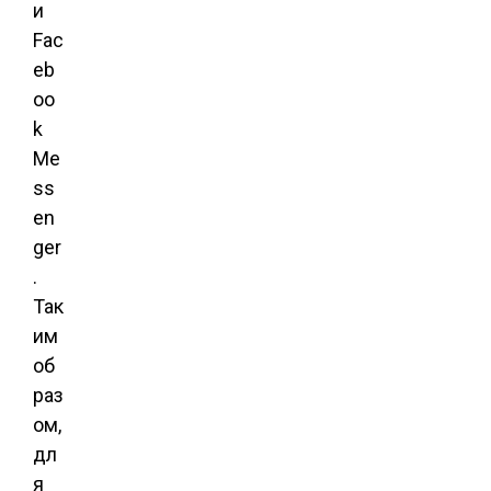
и
Fac
eb
oo
k
Me
ss
en
ger
.
Так
им
об
раз
ом,
дл
я