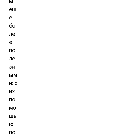
ы
ещ
е
бо
ле
е
по
ле
зн
ым
и: с
их
по
мо
щь
ю
по