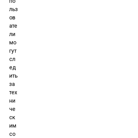
по
льз
ов
ате
ли
мо
гут
сл
ед
ить
за
тех
ни
че
ск
им
со