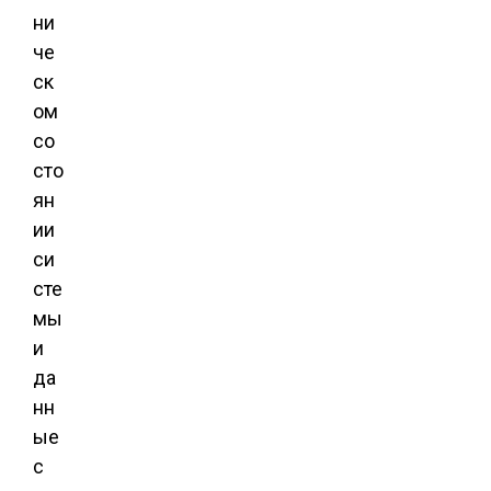
ни
че
ск
ом
со
сто
ян
ии
си
сте
мы
и
да
нн
ые
с