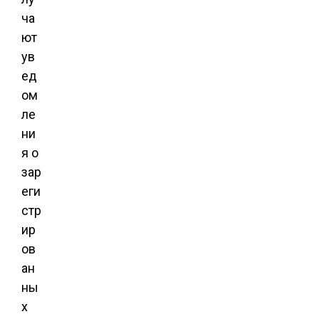
ча
ют
ув
ед
ом
ле
ни
я о
зар
еги
стр
ир
ов
ан
ны
х