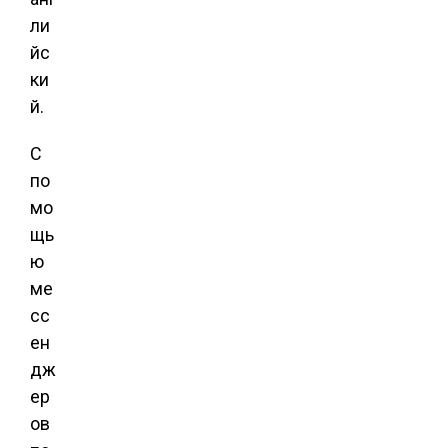
ли
йс
ки
й.
С
по
мо
щь
ю
ме
сс
ен
дж
ер
ов