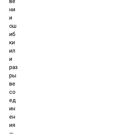
ве
ни
и
ош
иб
ки
ил
и
раз
ры
ве
со
ед
ин
ен
ия
—