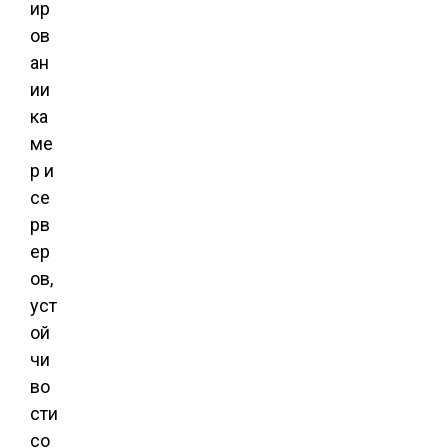
ир
ов
ан
ии
ка
ме
р и
се
рв
ер
ов,
уст
ой
чи
во
сти
со