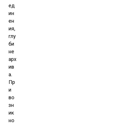
ед
ин
ен
ия,
глу
би
не
арх
ив
а.
Пр
и
во
зн
ик
но