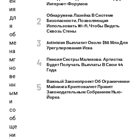
ен
Интернет-Форумов
ия
Обнаружена Лазейка В Системе
дл
Безопасности, Позволяющая
я
Использовать Wi-Fi, Чтобы Видеть
Сквозь Стены
об
ме
Activision Выплатит Около $50 Млн Для
Урегулирования Иска
на
мг
Пенсия Сестры Маликова: Артистка
Будет Получать Выплаты В Свои 44
но
Года
ве
Важный Законопроект Об Ограничении
нн
Майнинга Криптовалют Принят
Законодательным Собранием Нью-
ым
Йорка
и
со
об
ще
ни