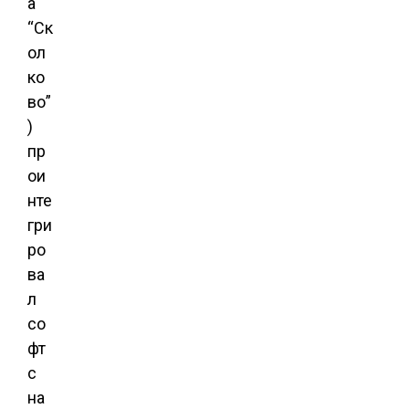
а
“Ск
ол
ко
во”
)
пр
ои
нте
гри
ро
ва
л
со
фт
с
на