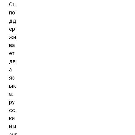
Он
по
дд
ер
жи
ва
ет
дв
а
яз
ык
а:
ру
сс
ки
й и
анг