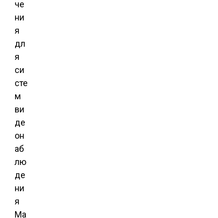
че
ни
я
дл
я
си
сте
м
ви
де
он
аб
лю
де
ни
я
Ma