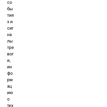
со
бы
тия
х и
сиг
на
лы
тре
вог
и,
ин
фо
рм
ац
ию
о
тех