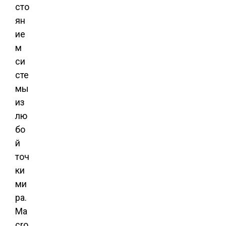
сто
ян
ие
м
си
сте
мы
из
лю
бо
й
точ
ки
ми
ра.
Ma
cro