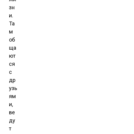
зн
и.
Та
м
об
ща
ют
ся
с
др
узь
ям
и,
ве
ду
т