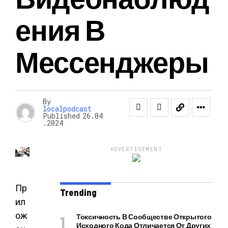
Ения В
Мессенджеры
By
localpodcast
Published
26.04
.2024
ADVERTISEMENT
Пр
Trending
ил
ож
Токсичность В Сообществе Открытого
Исходного Кода Отличается От Других