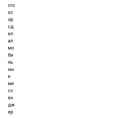
cro
sc
op
сд
ел
ал
мо
би
ль
ны
е
ме
сс
ен
дж
ер