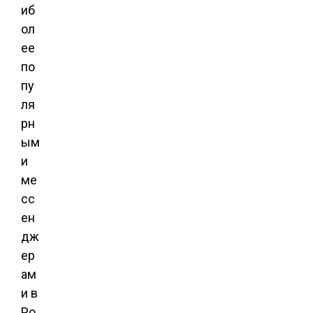
иб
ол
ее
по
пу
ля
рн
ым
и
ме
сс
ен
дж
ер
ам
и в
Ро