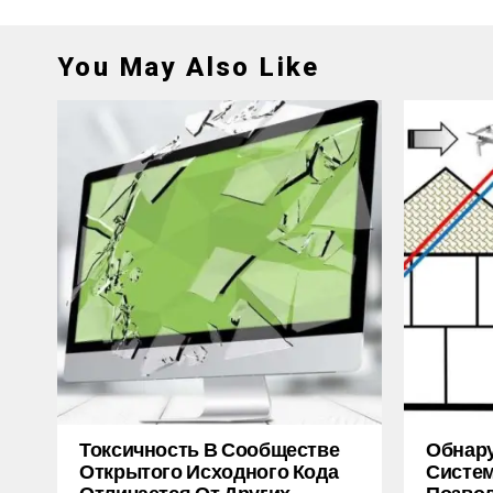
You May Also Like
Токсичность В Сообществе
Обнару
Открытого Исходного Кода
Систем