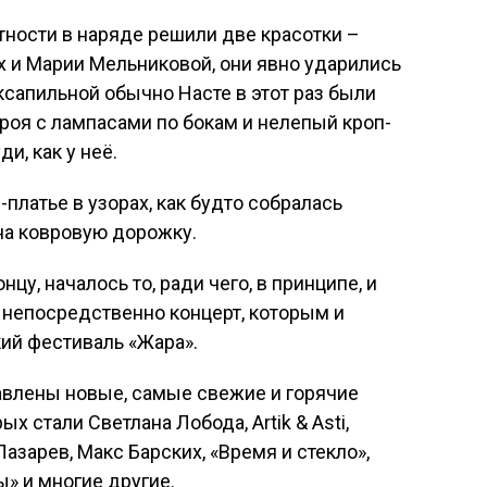
тности в наряде решили две красотки –
 и Марии Мельниковой, они явно ударились
ксапильной обычно Насте в этот раз были
роя с лампасами по бокам и нелепый кроп-
и, как у неё.
платье в узорах, как будто собралась
 на ковровую дорожку.
цу, началось то, ради чего, в принципе, и
 непосредственно концерт, которым и
кий фестиваль «Жара».
влены новые, самые свежие и горячие
х стали Светлана Лобода, Artik & Asti,
Лазарев, Макс Барских, «Время и стекло»,
ы» и многие другие.