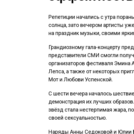
Репетиции начались с утра пора
солнца, зато вечером артисты уж
на праздник музыки, своими ярк
Грандиозному гала-концерту пред
представители СМИ смогли получ
организаторов фестиваля Эмина А
Лепса, а также от некоторых при
Мот и Любови Успенской.
С шести вечера началось шестви
демонстрация их лучших образов
звёзд стала нестерпимая жара, п
своей сексуальностью.
Наряды Анны Седоковой и Юлии Б