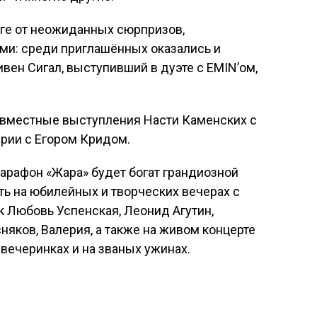
рге от неожиданных сюрпризов,
ми: среди приглашённых оказались и
вен Сигал, выступивший в дуэте с EMIN’ом,
овместные выступления Насти Каменских с
рии с Егором Кридом.
рафон «Жара» будет богат грандиозной
ть на юбилейных и творческих вечерах с
к Любовь Успенская, Леонид Агутин,
яков, Валерия, а также на живом концерте
 вечеринках и на званых ужинах.