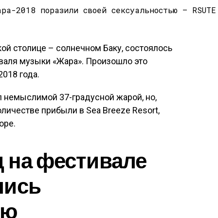
кой столице – солнечном Баку, состоялось
аля музыки «Жара». Произошло это
018 года.
 немыслимой 37-градусной жарой, но,
оличестве прибыли в Sea Breeze Resort,
оре.
 на фестивале
лись
ью