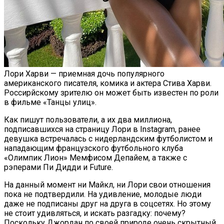
Как Состояние Сына Михаила
Ефремова, Который Выпал Из Окна
Ученые-Компьютерщики Изобрели
Лори Харви — приемная дочь популярного
Простой Метод Ускорения Очистки
американского писателя, комика и актера Стива Харви.
Кэша
Россирйскому зрителю он может быть известен по роли
в фильме «Танцы улиц».
Как пишут пользователи, а их два миллиона,
подписавшихся на страницу Лори в Instagram, ранее
девушка встречалась с нидерландским футболистом и
нападающим французского футбольного клуба
«Олимпик Лион» Мемфисом Депайем, а также с
рэперами Пи Дидди и Future.
На данный момент ни Майкл, ни Лори свои отношения
пока не подтвердили. На удивление, молодые люди
даже не подписаны друг на друга в соцсетях. Но этому
не стоит удивляться, и искать разгадку: почему?
Поскольку Джордан по своей природе очень скрытный,