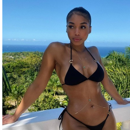
Продолжение Сериала «Счастливы
Вместе»: Когда Выйдет, Кто Из Актёров
Будет Играть, Как Сложилась Судьба
Артистов
Google Объявляет О Разработке Lumiere,
Генератора Текста В Видео