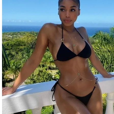
Марина Неёлова Госпитализирована,
Какая Причина Произошедшего
Новое Программное Обеспечение С
Открытым Исходным Кодом Делает
Модели ИИ Легче И Экологичнее