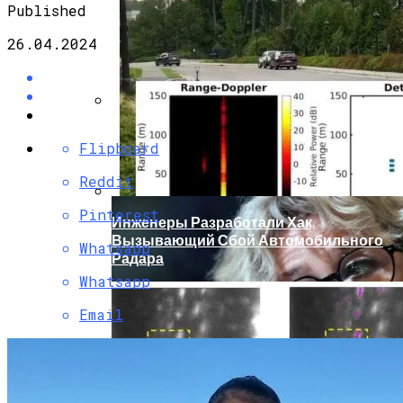
Published
26.04.2024
Кто Из Знаменитостей Умер В 2023 Году:
Flipboard
Юдашкин, Колесников, Чурикова,
Зайцев И Другие – От Чего Скончались
Reddit
Pinterest
Инженеры Разработали Хак,
Вызывающий Сбой Автомобильного
Whatsapp
Радара
Whatsapp
Email