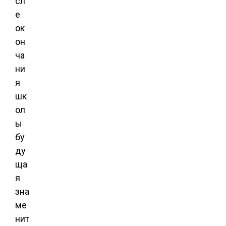
сл
е
ок
он
ча
ни
я
шк
ол
ы
бу
ду
ща
я
зна
ме
нит