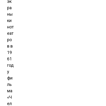
эк
ра
ны
ки
нот
еат
ро
в в
19
61
год
у
фи
ль
ма
«Ч
ел