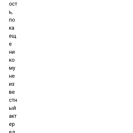
ост
ь,
по
ка
ещ
е
ни
ко
му
не
из
ве
стн
ый
акт
ер
ед