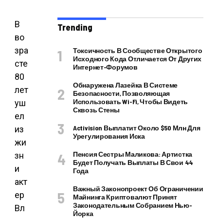
В
Trending
во
зра
Токсичность В Сообществе Открытого
Исходного Кода Отличается От Других
сте
Интернет-Форумов
80
Обнаружена Лазейка В Системе
лет
Безопасности, Позволяющая
Использовать Wi-Fi, Чтобы Видеть
уш
Сквозь Стены
ел
Activision Выплатит Около $50 Млн Для
из
Урегулирования Иска
жи
Пенсия Сестры Маликова: Артистка
зн
Будет Получать Выплаты В Свои 44
и
Года
акт
Важный Законопроект Об Ограничении
ер
Майнинга Криптовалют Принят
Законодательным Собранием Нью-
Вл
Йорка