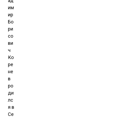
ад
им
ир
Бо
ри
со
ви
ч
Ко
ре
не
в
ро
ди
лс
я в
Се