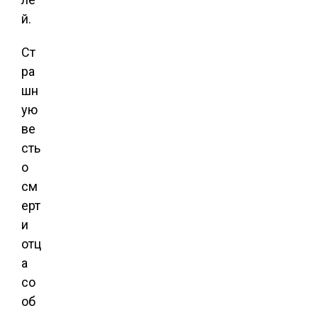
й.
Ст
ра
шн
ую
ве
сть
о
см
ерт
и
отц
а
со
об