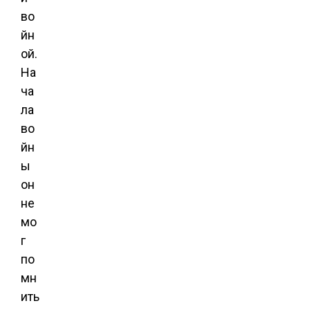
во
йн
ой.
На
ча
ла
во
йн
ы
он
не
мо
г
по
мн
ить