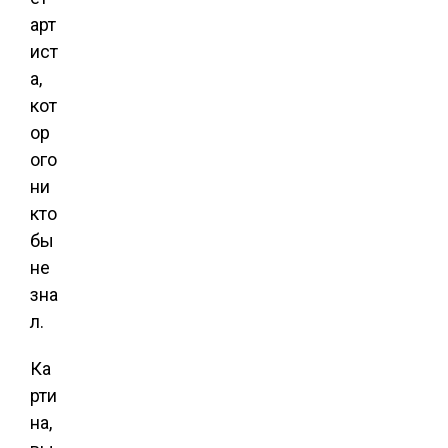
арт
ист
а,
кот
ор
ого
ни
кто
бы
не
зна
л.
Ка
рти
на,