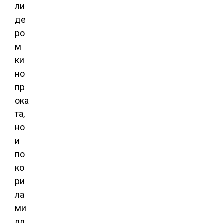
ли
де
ро
м
ки
но
пр
ока
та,
но
и
по
ко
ри
ла
ми
лл