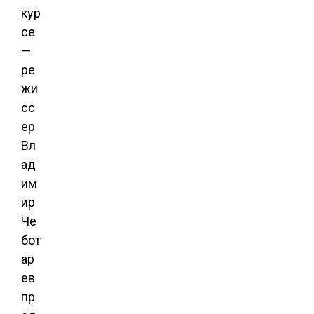
кур
се
—
ре
жи
сс
ер
Вл
ад
им
ир
Че
бот
ар
ев
пр