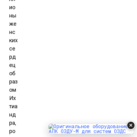
ио
ны
же
нс
ких
се
рд
ец
об
раз
ом
Их
тиа
нд
ра,
×
ро