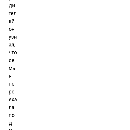
ди
тел
ей
он
узн
ал,
что
се
мь
я
пе
ре
еха
ла
по
д