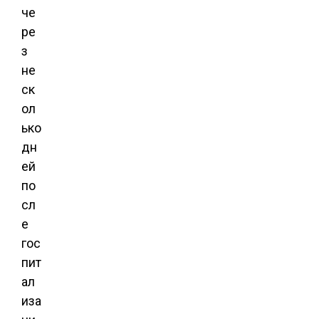
че
ре
з
не
ск
ол
ько
дн
ей
по
сл
е
гос
пит
ал
иза