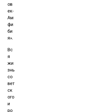
ов
ек-
Ам
фи
би
я».
Вс
я
жи
знь
со
вет
ск
ого
и
ро