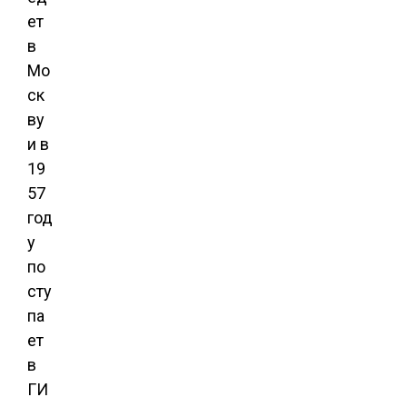
ет
в
Мо
ск
ву
и в
19
57
год
у
по
сту
па
ет
в
ГИ