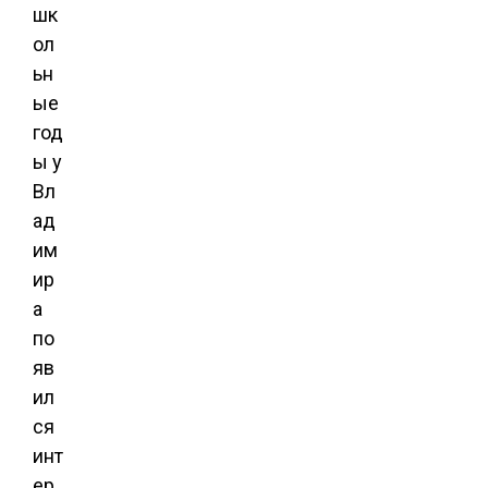
шк
ол
ьн
ые
год
ы у
Вл
ад
им
ир
а
по
яв
ил
ся
инт
ер