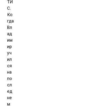
ТИ
С.
Ко
гда
Вл
ад
им
ир
уч
ил
ся
на
по
сл
ед
не
м