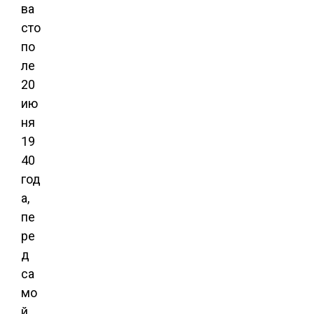
ва
сто
по
ле
20
ию
ня
19
40
год
а,
пе
ре
д
са
мо
й