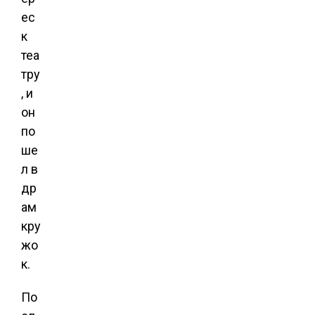
ес
к
теа
тру
, и
он
по
ше
л в
др
ам
кру
жо
к.
По