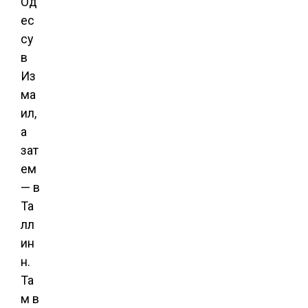
Од
ес
су
в
Из
ма
ил,
а
зат
ем
— в
Та
лл
ин
н.
Та
м в