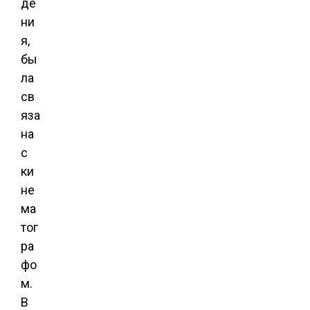
де
ни
я,
бы
ла
св
яза
на
с
ки
не
ма
тог
ра
фо
м.
В