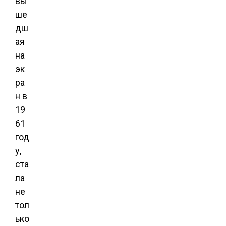
вы
ше
дш
ая
на
эк
ра
н в
19
61
год
у,
ста
ла
не
тол
ько