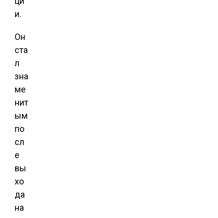
ци
и.
Он
ста
л
зна
ме
нит
ым
по
сл
е
вы
хо
да
на