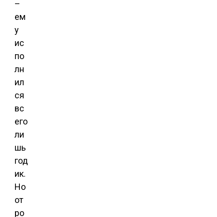
–
ем
у
ис
по
лн
ил
ся
вс
его
ли
шь
год
ик.
Но
от
ро