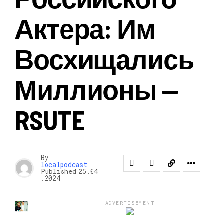
Актера: Им
Восхищались
Миллионы —
RSUTE
By
localpodcast
Published
25.04
.2024
ADVERTISEMENT