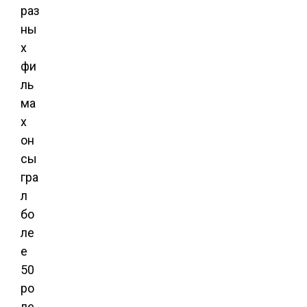
раз
ны
х
фи
ль
ма
х
он
сы
гра
л
бо
ле
е
50
ро
ле