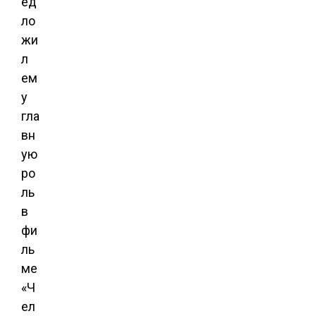
ед
ло
жи
л
ем
у
гла
вн
ую
ро
ль
в
фи
ль
ме
«Ч
ел