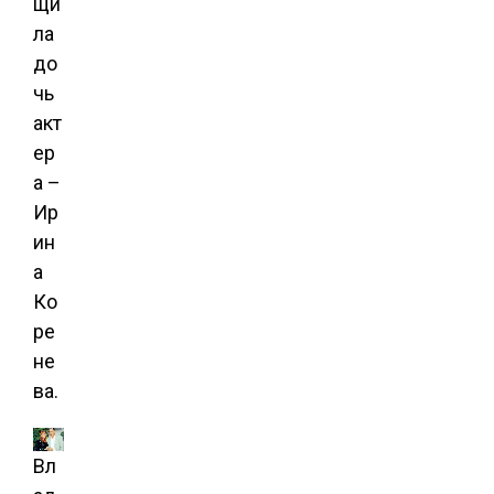
щи
ла
до
чь
акт
ер
а –
Ир
ин
а
Ко
ре
не
ва.
Вл