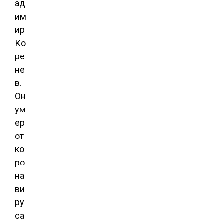
ад
им
ир
Ко
ре
не
в.
Он
ум
ер
от
ко
ро
на
ви
ру
са