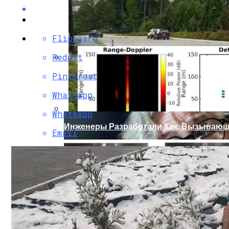
Flipboard
Reddit
Кто Из Знаменитостей Умер В 2023 Году:
Pinterest
Whatsapp
Whatsapp
Инженеры Разработали Хак, Вызывающ
Email