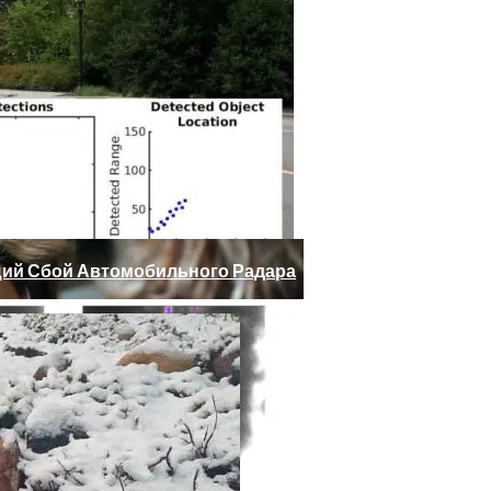
 Юдашкин, Колесников, Чурикова, Зайцев И Другие – От 
ий Сбой Автомобильного Радара