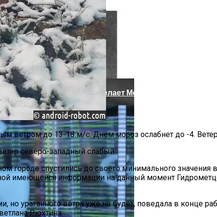
акая Причина Произошедшего
рытым Исходным Кодом Делает Модели ИИ Легче И Эко
 ветром до 13-18 м/с. Днем мороз ослабнет до -4. Ветер д
 ветер северо-западный слабый.
ом городе спустились до своего минимального значения в 
ьной имеющейся информации на данный момент Гидрометцен
но ураганного ветра уже не будет, поведала в конце раб
ветлана Рюхтина.