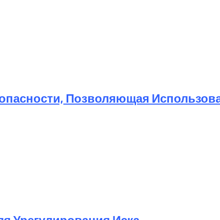
той Метод Ускорения Очистки Кэша
опасности, Позволяющая Использоват
Для Урегулирования Иска