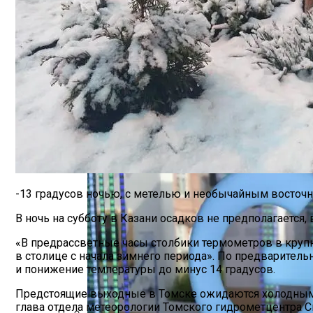
Марина Неёлова Госпитализирована, К
Новое Программное Обеспечение С Отк
-13 градусов ночью, с метелью и необычайным восточным
В ночь на субботу в Казани осадков не предполагается,
«В предрассветные часы столбики термометров в крупн
в столице с начала зимнего периода». По предварител
и понижение температуры до минус 14 градусов.
Предстоящие выходные в Томске ожидаются холодными, 
глава отдела метеорологии Томского гидрометцентра С