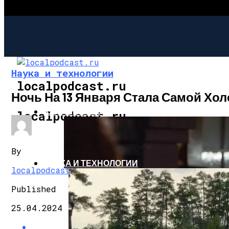
Наука и технологии
localpodcast.ru
Ночь На 13 Января Стала Самой Хо
ШОУ-БИЗНЕС
localpodcast.ru
By
НАУКА И ТЕХНОЛОГИИ
localpodcast
Published
25.04.2024