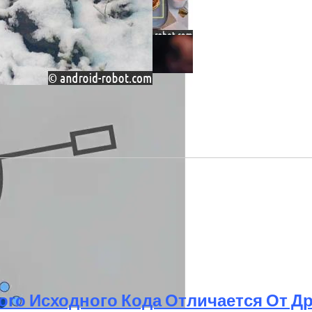
Генератора Текста В Видео
, Который Выпал Из Окна
ого Исходного Кода Отличается От Д