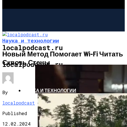
Наука и технологии
localpodcast.ru
Новый Метод Помогает Wi-Fi Читать
Сквозь Стены
ШОУ-БИЗНЕС
localpodcast.ru
НАУКА И ТЕХНОЛОГИИ
By
localpodcast
Published
12.02.2024