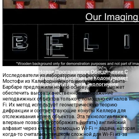
Марина Неёлова Госпитализирована,
Какая Причина Произошедшего
Новое Программное Обеспечение С
Исследователи из лаборатории профессора Ясамина
Открытым Исходным Кодом Делает
Мостофи из Калифорнийского университета в Санта-
Модели ИИ Легче И Экологичнее
Барбаре предложили новую основу, которая может
обеспечить высококачественное изображение
неподвижных объектов только с помощью сигналов Wi-
Fi. Их метод использует геометрическую теорию
дифракции и соответствующие конусы Келлера для
отслеживания краев объектов. Эта технология также
впервые позволила отображать (читать) английский
алфавит через стены с помощью Wi-Fi — задача, которая
когда-то считалась слишком сложной для Wi-Fi из-за