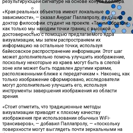
результирующей сигнатуре на основе конуса Келлера.
«Края реальных объектов имеют локальные
зависимости», — сказал Анураг Паллапролу, ведущий
Как Состояние Сына Михаила
доктор философии. студент на проекте. «Таким образом,
Ефремова, Который Выпал Из Окна
как только мы находим точки границ с высокой
достоверностью с помощью предлагаемого ядра
визуализации, мы затем распространяем их
Ученые-Компьютерщики Изобрели
информацию на остальные точки, используя
Простой Метод Ускорения Очистки
байесовское распространение информации. Этот шаг
Кэша
может дополнительно помочь улучшить изображение,
поскольку некоторые из краев могут быть в слепой
зоне или может быть подавлен другими краями,
расположенными ближе к передатчикам ». Наконец, как
только изображение сформировано, исследователи
могут дополнительно улучшить его, используя
инструменты завершения изображения из области
зрения.
«Стоит отметить, что традиционные методы
визуализации приводят к плохому качеству
изображения при использовании обычных WiFi-
трансиверов», — добавил Паллапролу, — «поскольку
поверхности могут выглядеть почти зеркальными на