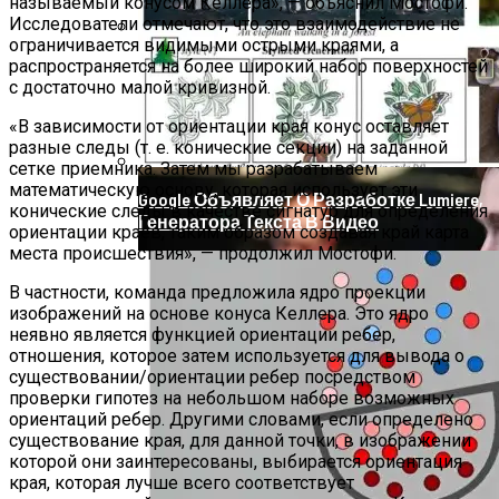
называемый конусом Келлера», — объяснил Мостофи.
Исследователи отмечают, что это взаимодействие не
ограничивается видимыми острыми краями, а
Продолжение Сериала «Счастливы
распространяется на более широкий набор поверхностей
Вместе»: Когда Выйдет, Кто Из Актёров
с достаточно малой кривизной.
Будет Играть, Как Сложилась Судьба
«В зависимости от ориентации края конус оставляет
Артистов
разные следы (т. е. конические секции) на заданной
сетке приемника. Затем мы разрабатываем
математическую основу, которая использует эти
Google Объявляет О Разработке Lumiere,
конические следы в качестве сигнатур для определения
Генератора Текста В Видео
ориентации краев, таким образом создавая край карта
места происшествия», — продолжил Мостофи.
В частности, команда предложила ядро ​​проекции
изображений на основе конуса Келлера. Это ядро ​​
неявно является функцией ориентации ребер,
отношения, которое затем используется для вывода о
существовании/ориентации ребер посредством
проверки гипотез на небольшом наборе возможных
ориентаций ребер. Другими словами, если определено
существование края, для данной точки, в изображении
которой они заинтересованы, выбирается ориентация
края, которая лучше всего соответствует