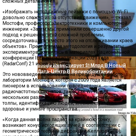
сложных деталей букв.
«Изображать неподвижные пейзажи с помощью Wi-Fi
довольно сложно из-за отсутствия движения», — сказал
Мостофи, профессор электротехники и компьютерной
Звезды, Которые Трагически Погибли,
инженерии. «Затем мы применили совершенно другой
Стремясь К Вечной Молодости
подход к решению этой сложной проблемы,
сосредоточившись вместо этого на отслеживании краев
объектов». Предлагаемая методология и результаты
экспериментов появились в материалах Национальной
конференции IEEE по радиолокации 2023 года
(RadarConf) 21 июня 2023 года.
Google Инвестирует $1 Млрд В Новый
Дата-Центр В Великобритании
Это нововведение основано на предыдущей работе
лаборатории Мостофи, которая с 2009 года является
пионером в использовании повседневных
радиочастотных сигналов, таких как Wi-Fi, для
нескольких различных приложений, включая анализ
толпы, идентификацию людей, интеллектуальное
здоровье и умные пространства.
«Когда данная волна падает на крайнюю точку,
возникает конус исходящих лучей в соответствии с
геометрической теорией дифракции Келлера (GTD),