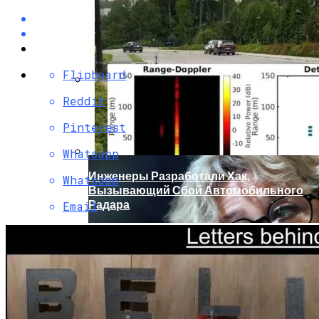
Flipboard
Reddit
Кто Из Знаменитостей Умер В 2023 Году:
Юдашкин, Колесников, Чурикова,
Pinterest
Зайцев И Другие – От Чего Скончались
Whatsapp
Инженеры Разработали Хак,
Whatsapp
Вызывающий Сбой Автомобильного
Радара
Email