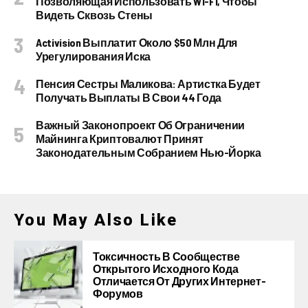
Позволяющая Использовать Wi-Fi, Чтобы
Видеть Сквозь Стены
Activision Выплатит Около $50 Млн Для
Урегулирования Иска
Пенсия Сестры Маликова: Артистка Будет
Получать Выплаты В Свои 44 Года
Важный Законопроект Об Ограничении
Майнинга Криптовалют Принят
Законодательным Собранием Нью-Йорка
You May Also Like
Токсичность В Сообществе
Открытого Исходного Кода
Отличается От Других Интернет-
Форумов