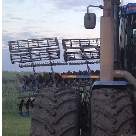
Марина Неёлова Госпитализирована,
Какая Причина Произошедшего
Новое Программное Обеспечение С
Открытым Исходным Кодом Делает
Модели ИИ Легче И Экологичнее