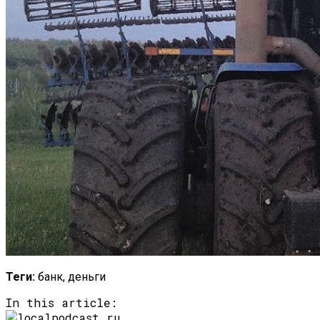
Как Состояние Сына Михаила
Ефремова, Который Выпал Из Окна
Ученые-Компьютерщики Изобрели
Простой Метод Ускорения Очистки
Кэша
Теги:
банк, деньги
In this article: