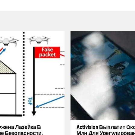
жена Лазейка В
Activision Выплатит Ок
е Безопасности,
Млн Для Урегулирова