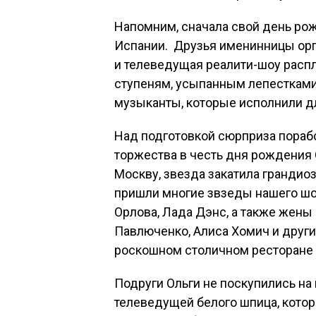
Напомним, сначала свой день рож
Испании. Друзья именинницы орг
и телеведущая реалити-шоу распл
ступеням, усыпанным лепестками 
музыканты, которые исполнили д
Над подготовкой сюрприза порабо
торжества в честь дня рождения 
Москву, звезда закатила гранди
пришли многие звзеды нашего шо
Орлова, Лада Дэнс, а также жены
Павлюченко, Алиса Хомич и друг
роскошном столичном ресторане «
Подруги Ольги не поскупились на
телеведущей белого шпица, котор