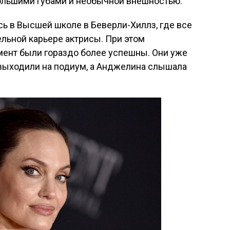
ольшими губами и необычной внешностью.
ь в Высшей школе в Беверли-Хиллз, где все
льной карьере актрисы. При этом
ент были гораздо более успешны. Они уже
 выходили на подиум, а Анджелина слышала