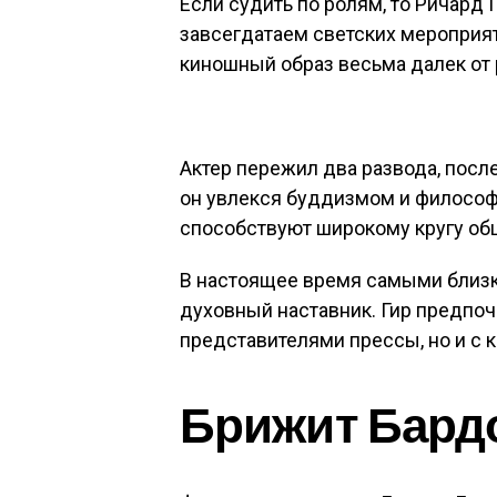
Если судить по ролям, то Ричард
завсегдатаем светских мероприя
киношный образ весьма далек от 
Актер пережил два развода, после
он увлекся буддизмом и философи
способствуют широкому кругу об
В настоящее время самыми близк
духовный наставник. Гир предпоч
представителями прессы, но и с 
Брижит Бард