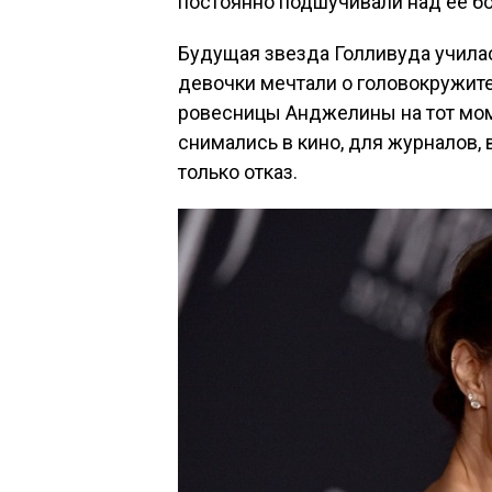
постоянно подшучивали над ее б
Будущая звезда Голливуда училас
девочки мечтали о головокружите
ровесницы Анджелины на тот мом
снимались в кино, для журналов,
только отказ.