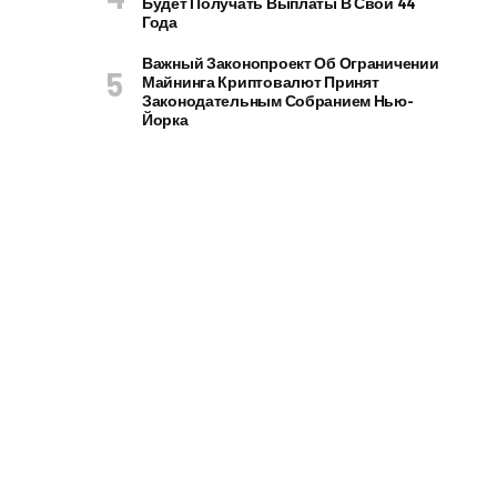
Будет Получать Выплаты В Свои 44
Года
Важный Законопроект Об Ограничении
Майнинга Криптовалют Принят
Законодательным Собранием Нью-
Йорка