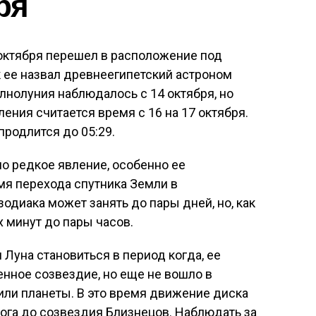
ря
октября перешел в расположение под
к ее назвал древнеегипетский астроном
лнолуния наблюдалось с 14 октября, но
ения считается время с 16 на 17 октября.
продлится до 05:29.
но редкое явление, особенно ее
мя перехода спутника Земли в
одиака может занять до пары дней, но, как
х минут до пары часов.
 Луна становиться в период когда, ее
нное созвездие, но еще не вошло в
или планеты. В это время движение диска
ога до созвездия Близнецов. Наблюдать за