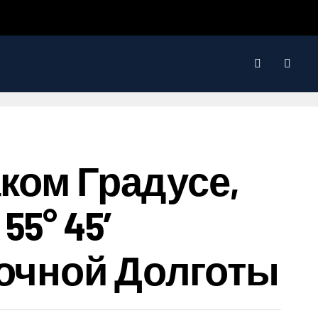
аком Градусе,
55° 45′
точной Долготы