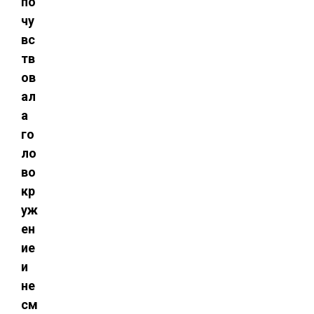
по
чу
вс
тв
ов
ал
а
го
ло
во
кр
уж
ен
ие
и
не
см