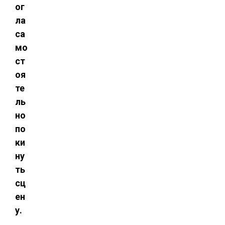
ог
ла
са
мо
ст
оя
те
ль
но
по
ки
ну
ть
сц
ен
у.