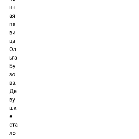
нн
ая
пе
ви
ца
Ол
ьга
Бу
зо
ва.
Де
ву
шк
е
ста
ло