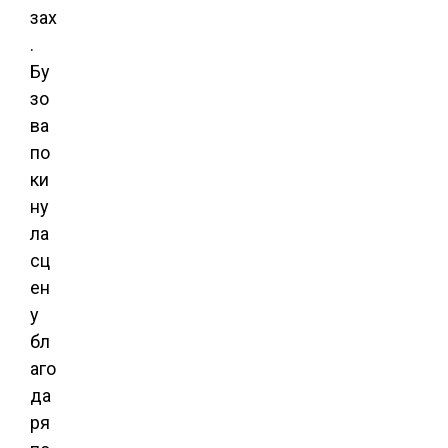
зах
.
Бу
зо
ва
по
ки
ну
ла
сц
ен
у
бл
аго
да
ря