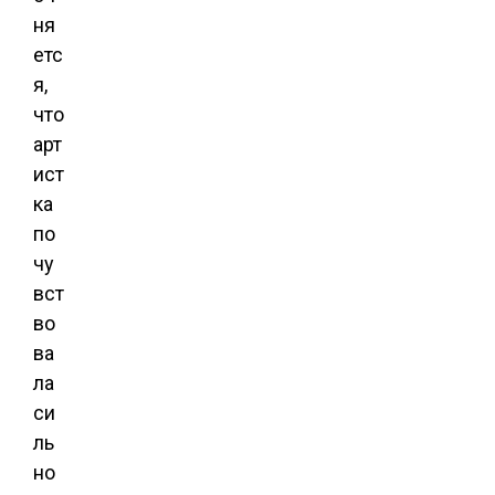
ня
етс
я,
что
арт
ист
ка
по
чу
вст
во
ва
ла
си
ль
но