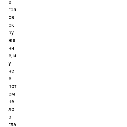
е
гол
ов
ок
ру
же
ни
е, и
у
не
е
пот
ем
не
ло
в
гла