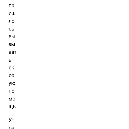
пр
иш
ло
сь
вы
зы
ват
ь
ск
ор
ую
по
мо
щь.
Ут
оч