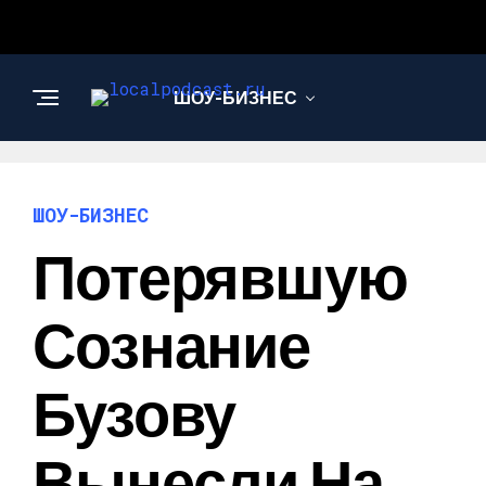
ШОУ-БИЗНЕС
НАУКА И
ТЕХНОЛОГИИ
ШОУ-БИЗНЕС
Потерявшую
Сознание
Бузову
Вынесли На