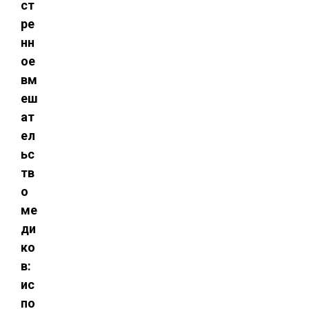
ст
ре
нн
ое
вм
еш
ат
ел
ьс
тв
о
ме
ди
ко
в:
ис
по