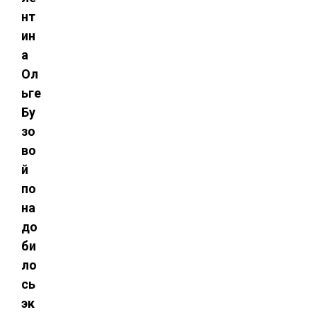
нт
ин
а
Ол
ьге
Бу
зо
во
й
по
на
до
би
ло
сь
эк