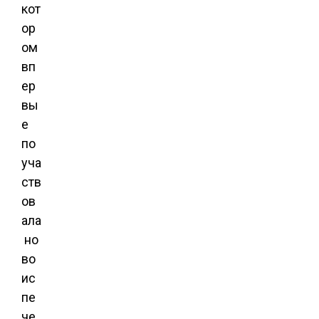
кот
ор
ом
вп
ер
вы
е
по
уча
ств
ов
ала
но
во
ис
пе
че