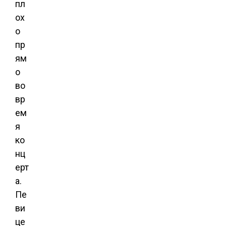
пл
ох
о
пр
ям
о
во
вр
ем
я
ко
нц
ерт
а.
Пе
ви
це