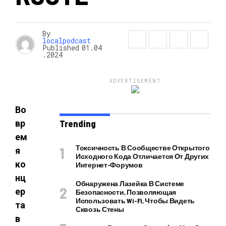
By
localpodcast
Published
01.04
.2024
ADVERTISEMENT
Во
вр
Trending
ем
Токсичность В Сообществе Открытого
я
Исходного Кода Отличается От Других
ко
Интернет-Форумов
нц
Обнаружена Лазейка В Системе
ер
Безопасности, Позволяющая
Использовать Wi-Fi, Чтобы Видеть
та
Сквозь Стены
в