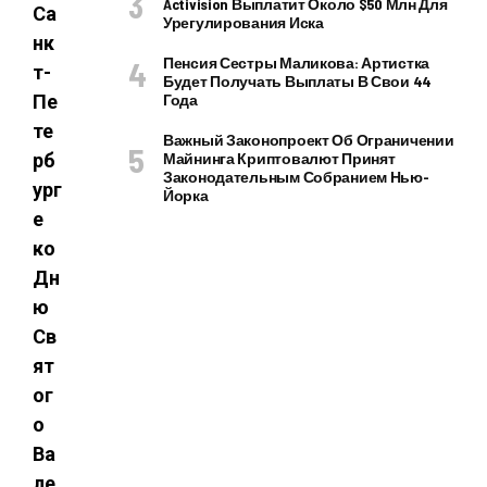
Activision Выплатит Около $50 Млн Для
Са
Урегулирования Иска
нк
Пенсия Сестры Маликова: Артистка
т-
Будет Получать Выплаты В Свои 44
Пе
Года
те
Важный Законопроект Об Ограничении
рб
Майнинга Криптовалют Принят
Законодательным Собранием Нью-
ург
Йорка
е
ко
Дн
ю
Св
ят
ог
о
Ва
ле