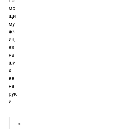
по
мо
щи
му
жч
ин,
вз
яв
ши
х
ее
на
рук
и.
«