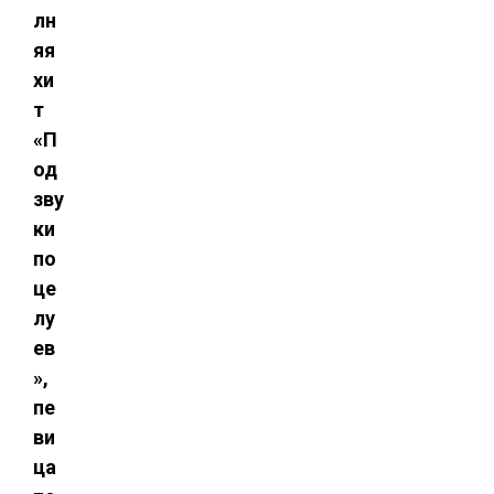
лн
яя
хи
т
«П
од
зву
ки
по
це
лу
ев
»,
пе
ви
ца