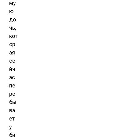
му
ю
до
чь,
кот
ор
ая
се
йч
ас
пе
ре
бы
ва
ет
у
би