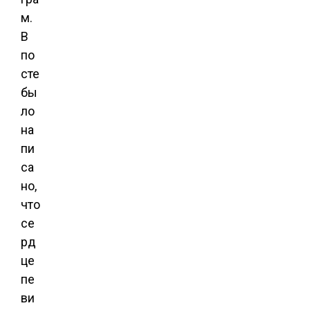
м.
В
по
сте
бы
ло
на
пи
са
но,
что
се
рд
це
пе
ви