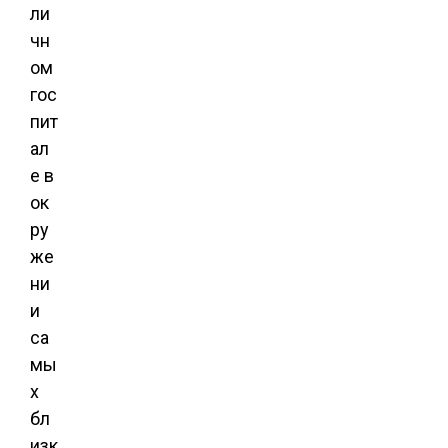
ли
чн
ом
гос
пит
ал
е в
ок
ру
же
ни
и
са
мы
х
бл
изк