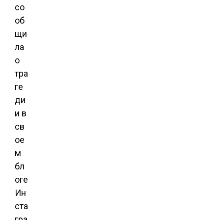
со
об
щи
ла
о
тра
ге
ди
и в
св
ое
м
бл
оге
Ин
ста
гра