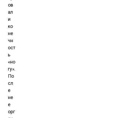
ов
ал
и
ко
не
чн
ост
ь
«но
гу».
По
сл
е
не
е
орг