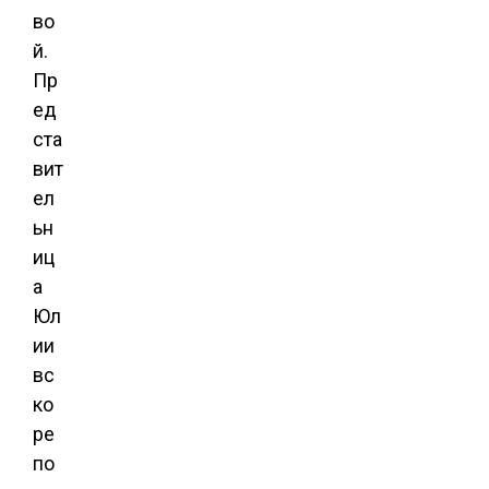
во
й.
Пр
ед
ста
вит
ел
ьн
иц
а
Юл
ии
вс
ко
ре
по