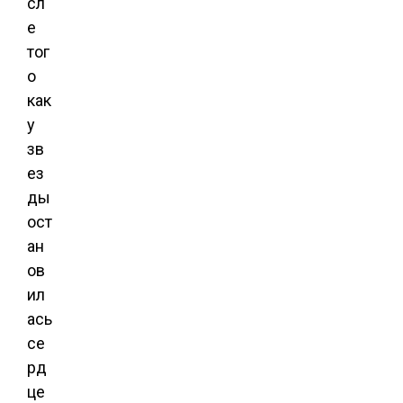
сл
е
тог
о
как
у
зв
ез
ды
ост
ан
ов
ил
ась
се
рд
це