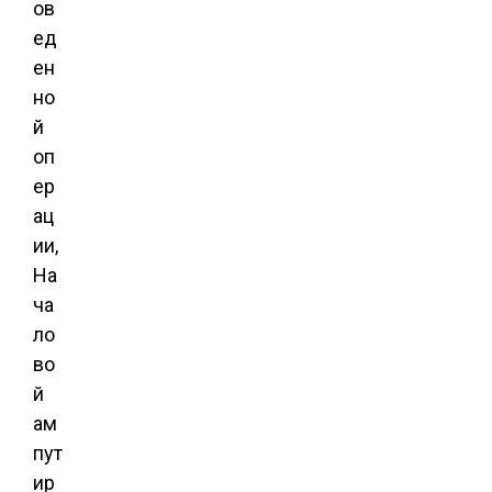
ов
ед
ен
но
й
оп
ер
ац
ии,
На
ча
ло
во
й
ам
пут
ир