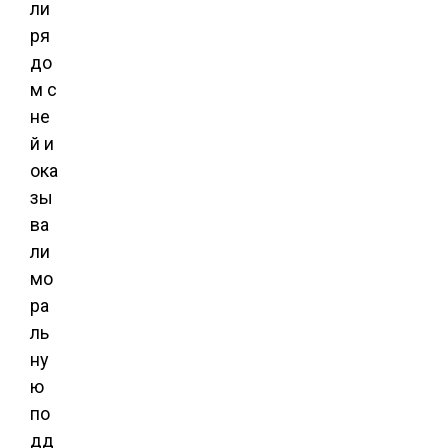
ли
ря
до
м с
не
й и
ока
зы
ва
ли
мо
ра
ль
ну
ю
по
дд