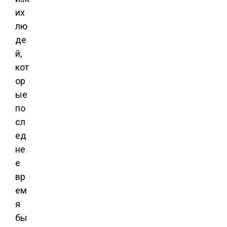
их
лю
де
й,
кот
ор
ые
по
сл
ед
не
е
вр
ем
я
бы