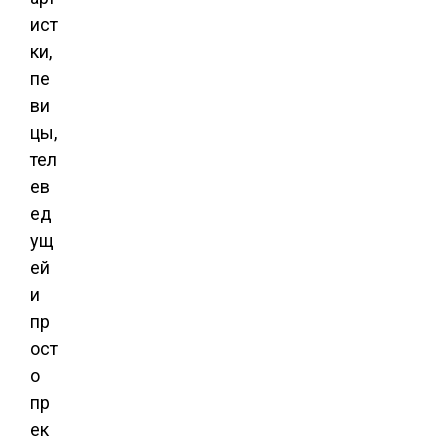
ист
ки,
пе
ви
цы,
тел
ев
ед
ущ
ей
и
пр
ост
о
пр
ек