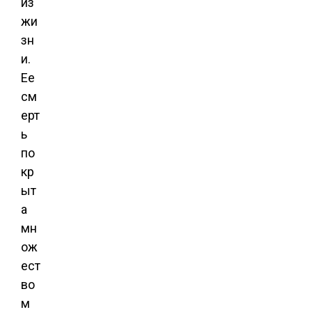
из
жи
зн
и.
Ее
см
ерт
ь
по
кр
ыт
а
мн
ож
ест
во
м