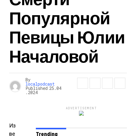
Популярной
Певицы Юлии
Началовой
By
localpodcast
Published
25.04
.2024
ADVERTISEMENT
Из
ве
Trending