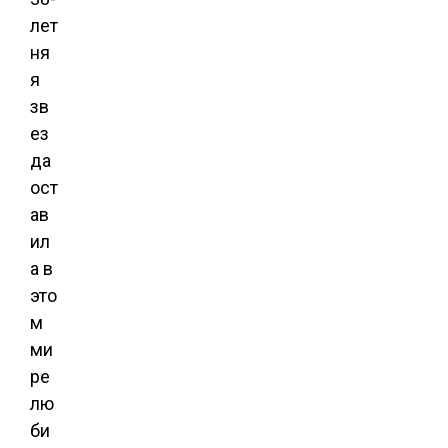
лет
ня
я
зв
ез
да
ост
ав
ил
а в
это
м
ми
ре
лю
би