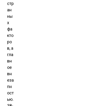
стр
ан
ны
х
фа
кто
ро
в, а
гла
вн
ое
вн
еза
пн
ост
ью.
38-