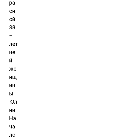
ра
сн
ой
38
–
лет
не
й
же
нщ
ин
ы
Юл
ии
На
ча
ло