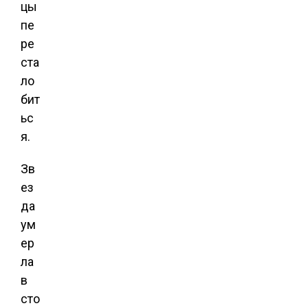
цы
пе
ре
ста
ло
бит
ьс
я.
Зв
ез
да
ум
ер
ла
в
сто