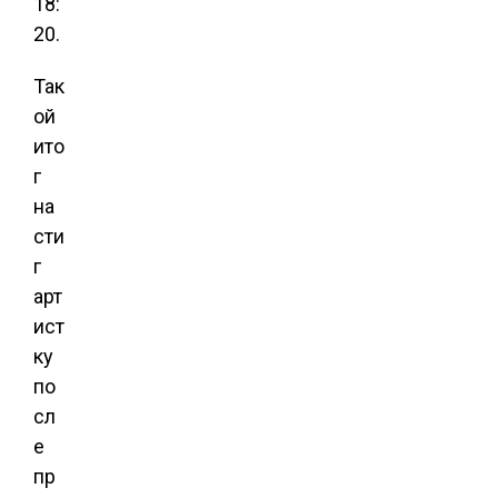
18:
20.
Так
ой
ито
г
на
сти
г
арт
ист
ку
по
сл
е
пр