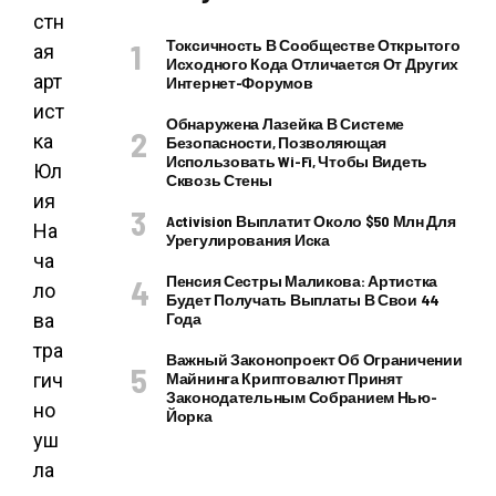
стн
Токсичность В Сообществе Открытого
ая
Исходного Кода Отличается От Других
арт
Интернет-Форумов
ист
Обнаружена Лазейка В Системе
ка
Безопасности, Позволяющая
Использовать Wi-Fi, Чтобы Видеть
Юл
Сквозь Стены
ия
Activision Выплатит Около $50 Млн Для
На
Урегулирования Иска
ча
Пенсия Сестры Маликова: Артистка
ло
Будет Получать Выплаты В Свои 44
ва
Года
тра
Важный Законопроект Об Ограничении
гич
Майнинга Криптовалют Принят
Законодательным Собранием Нью-
но
Йорка
уш
ла