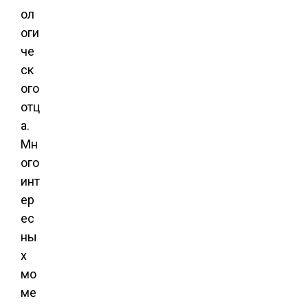
ол
оги
че
ск
ого
отц
а.
Мн
ого
инт
ер
ес
ны
х
мо
ме