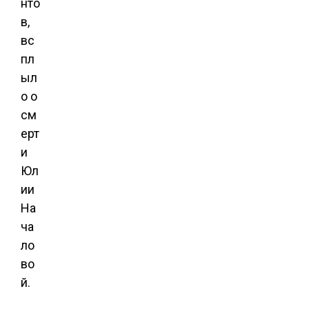
нто
в,
вс
пл
ыл
о о
см
ерт
и
Юл
ии
На
ча
ло
во
й.