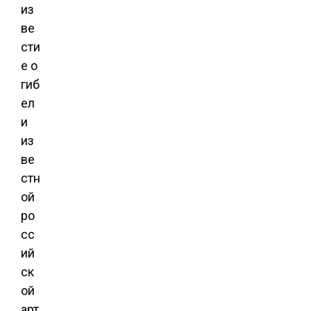
из
ве
сти
е о
гиб
ел
и
из
ве
стн
ой
ро
сс
ий
ск
ой
арт