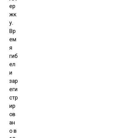
ер
жк
у.
Вр
ем
я
гиб
ел
и
зар
еги
стр
ир
ов
ан
о в