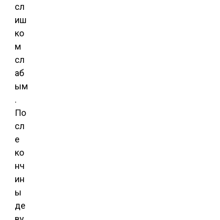
сл
иш
ко
м
сл
аб
ым
.
По
сл
е
ко
нч
ин
ы
де
ву