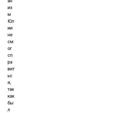
ан
из
м
Юл
ии
не
см
ог
сп
ра
вит
ьс
я,
так
как
бы
л