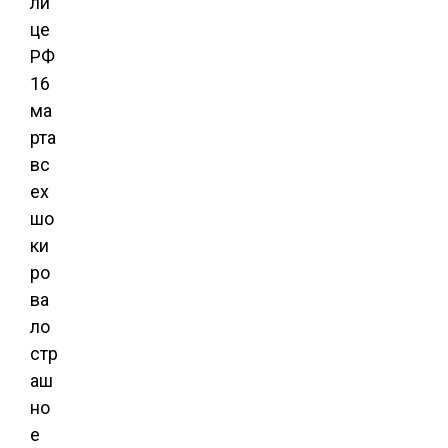
ли
це
РФ
16
ма
рта
вс
ех
шо
ки
ро
ва
ло
стр
аш
но
е