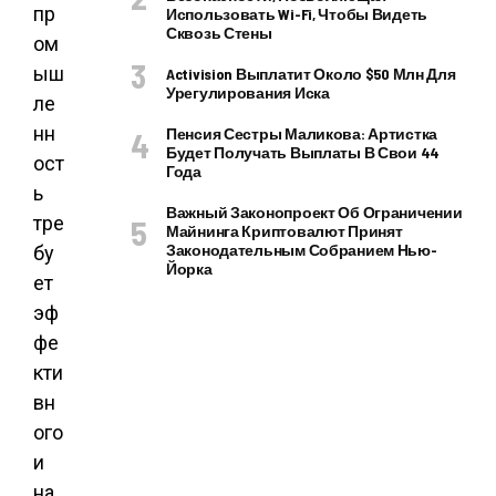
пр
Использовать Wi-Fi, Чтобы Видеть
Сквозь Стены
ом
ыш
Activision Выплатит Около $50 Млн Для
Урегулирования Иска
ле
нн
Пенсия Сестры Маликова: Артистка
Будет Получать Выплаты В Свои 44
ост
Года
ь
Важный Законопроект Об Ограничении
тре
Майнинга Криптовалют Принят
Законодательным Собранием Нью-
бу
Йорка
ет
эф
фе
кти
вн
ого
и
на