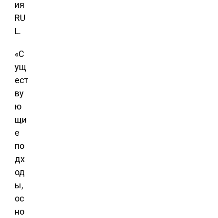
ия
RU
L.
«С
ущ
ест
ву
ю
щи
е
по
дх
од
ы,
ос
но