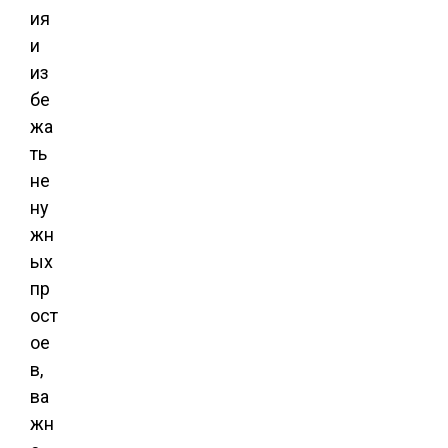
ия
и
из
бе
жа
ть
не
ну
жн
ых
пр
ост
ое
в,
ва
жн