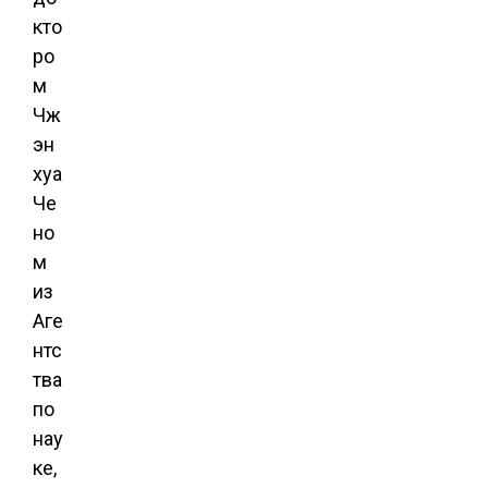
кто
ро
м
Чж
эн
хуа
Че
но
м
из
Аге
нтс
тва
по
нау
ке,