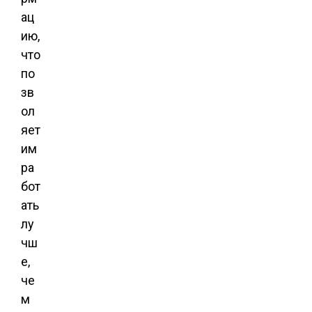
ац
ию,
что
по
зв
ол
яет
им
ра
бот
ать
лу
чш
е,
че
м