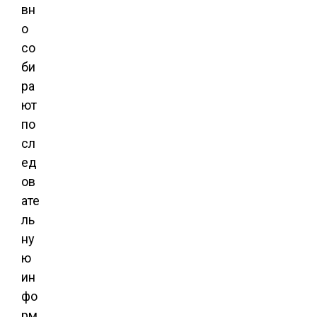
вн
о
со
би
ра
ют
по
сл
ед
ов
ате
ль
ну
ю
ин
фо
рм