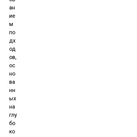
ан
ие
м
по
дх
од
ов,
ос
но
ва
нн
ых
на
глу
бо
ко