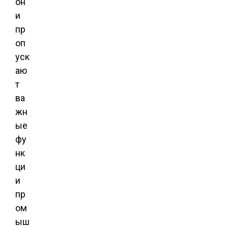
он
и
пр
оп
уск
аю
т
ва
жн
ые
фу
нк
ци
и
пр
ом
ыш