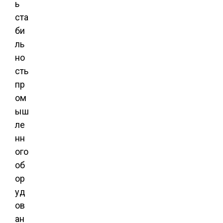
ь
ста
би
ль
но
сть
пр
ом
ыш
ле
нн
ого
об
ор
уд
ов
ан