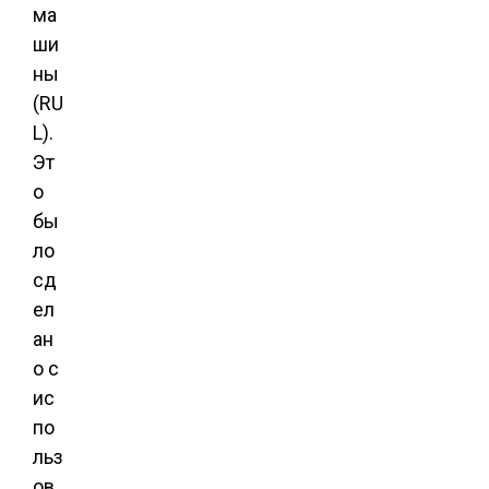
ма
ши
ны
(RU
L).
Эт
о
бы
ло
сд
ел
ан
о с
ис
по
льз
ов