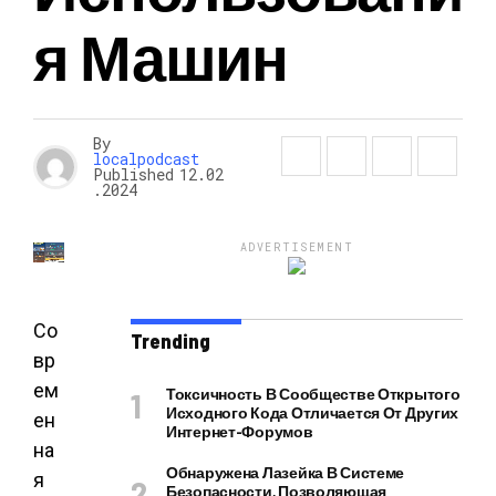
Я Машин
By
localpodcast
Published
12.02
.2024
ADVERTISEMENT
Со
Trending
вр
ем
Токсичность В Сообществе Открытого
Исходного Кода Отличается От Других
ен
Интернет-Форумов
на
Обнаружена Лазейка В Системе
я
Безопасности, Позволяющая