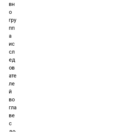
вн
о
гру
пп
а
ис
сл
ед
ов
ате
ле
й
во
гла
ве
с
до