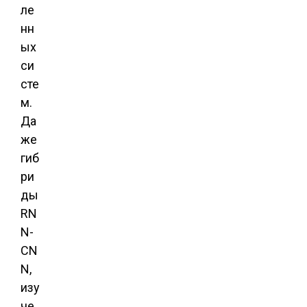
ле
нн
ых
си
сте
м.
Да
же
гиб
ри
ды
RN
N-
CN
N,
изу
че