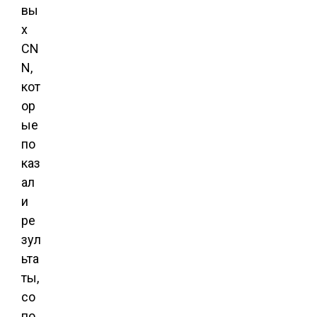
вы
х
CN
N,
кот
ор
ые
по
каз
ал
и
ре
зул
ьта
ты,
со
по