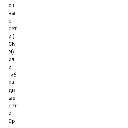
он
ны
е
сет
и (
CN
N)
ил
и
гиб
ри
дн
ые
сет
и.
Ср