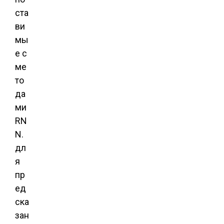
ста
ви
мы
е с
ме
то
да
ми
RN
N.
дл
я
пр
ед
ска
зан