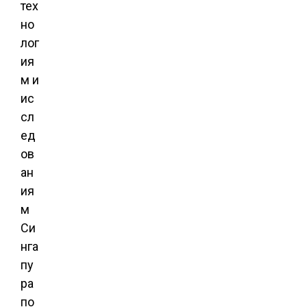
тех
но
лог
ия
м и
ис
сл
ед
ов
ан
ия
м
Си
нга
пу
ра
по