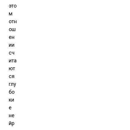
это
м
отн
ош
ен
ии
сч
ита
ют
ся
глу
бо
ки
е
не
йр