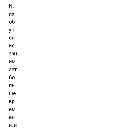
N,
их
об
уч
ен
ие
зан
им
ает
бо
ль
ше
вр
ем
ен
и, и