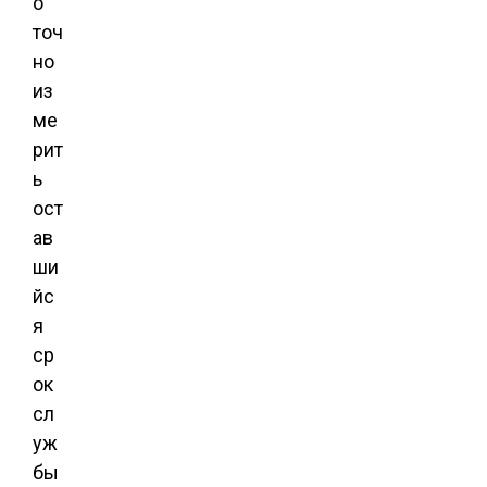
о
точ
но
из
ме
рит
ь
ост
ав
ши
йс
я
ср
ок
сл
уж
бы