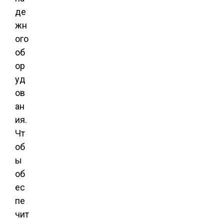
де
жн
ого
об
ор
уд
ов
ан
ия.
Чт
об
ы
об
ес
пе
чит