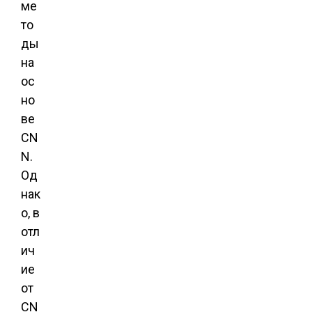
ме
то
ды
на
ос
но
ве
CN
N.
Од
нак
о, в
отл
ич
ие
от
CN