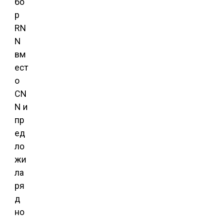
бо
р
RN
N
вм
ест
о
CN
N и
пр
ед
ло
жи
ла
ря
д
но