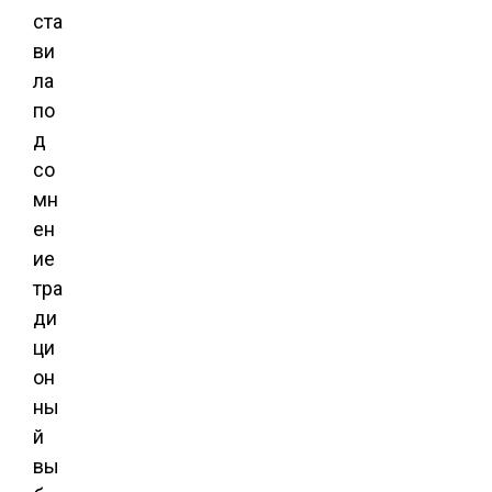
ста
ви
ла
по
д
со
мн
ен
ие
тра
ди
ци
он
ны
й
вы