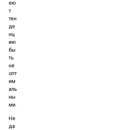
ею
т
тен
де
нц
ию
бы
ть
не
опт
им
аль
ны
ми.
Не
да