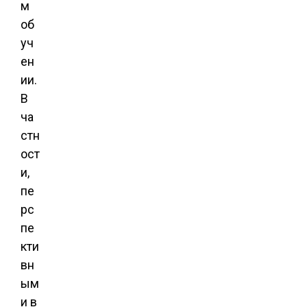
м
об
уч
ен
ии.
В
ча
стн
ост
и,
пе
рс
пе
кти
вн
ым
и в