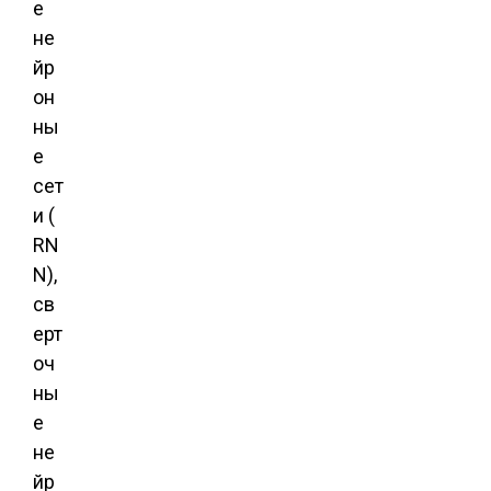
е
не
йр
он
ны
е
сет
и (
RN
N),
св
ерт
оч
ны
е
не
йр