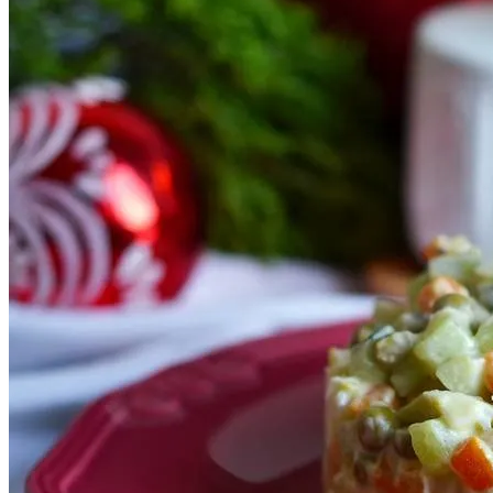
Марина Неёлова Госпитализирована,
Какая Причина Произошедшего
Новое Программное Обеспечение С
Открытым Исходным Кодом Делает
Модели ИИ Легче И Экологичнее