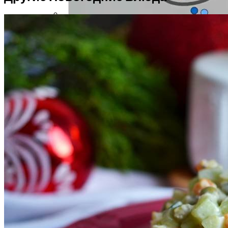
Как Состояние Сына Михаила
Ефремова, Который Выпал Из Окна
Ученые-Компьютерщики Изобрели
Простой Метод Ускорения Очистки
Кэша