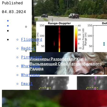
Published
04.03.2024
Кто Из Знаменитостей Умер В 2023 Году:
Flipboard
Юдашкин, Колесников, Чурикова,
Зайцев И Другие – От Чего Скончались
Reddit
Pinterest
Инженеры Разработали Хак,
Вызывающий Сбой Автомобильного
Whatsapp
Радара
Whatsapp
Email