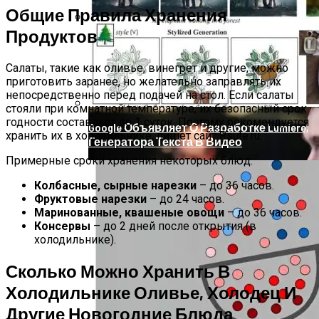
Общие Правила Хранения
Продуктов
Продолжение Сериала «Счастливы
Вместе»: Когда Выйдет, Кто Из Актёров
Салаты, такие как оливье, винегрет и другие, можно
Будет Играть, Как Сложилась Судьба
приготовить заранее, но желательно заправлять их
Артистов
непосредственно перед подачей на стол. Если салаты
стояли при комнатной температуре, их безопасный срок
годности составляет до 1 суток. Поэтому рекомендуется
Google Объявляет О Разработке Lumiere,
хранить их в холодильнике, пишет сайт Rsute.ru.
Генератора Текста В Видео
Примерные сроки хранения некоторых блюд:
Колбасные, сырные нарезки
– до 36 часов.
Фруктовые нарезки
– до 24 часов.
Маринованные, квашеные овощи
– до 36 часов.
Консервы
– до 2 дней после открытия (в
холодильнике).
Сколько Можно Хранить В
Холодильнике Оливье, Холодец И
Другие Новогодние Блюда