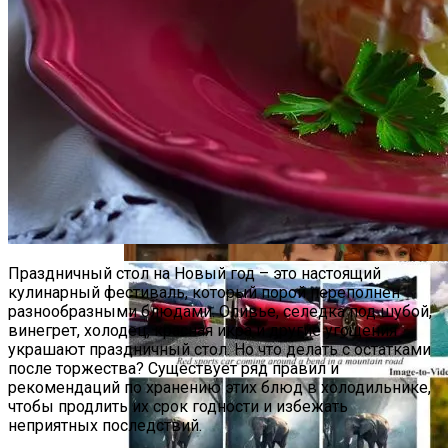
Звезды, Которые Трагически Погибли,
Стремясь К Вечной Молодости
Google Инвестирует $1 Млрд В Новый
Дата-Центр В Великобритании
Праздничный стол на Новый год – это настоящий
кулинарный фестиваль, который порой переполнен
разнообразными блюдами. Оливье, селедка под шубой,
винегрет, холодец, красная икра и другие угощения
украшают праздничный стол. Но что делать с остатками
после торжества? Существует ряд правил и
рекомендаций по хранению этих блюд в холодильнике,
чтобы продлить их срок годности и избежать
неприятных последствий.