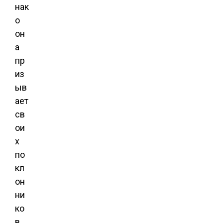
нак
о
он
а
пр
из
ыв
ает
св
ои
х
по
кл
он
ни
ко
в