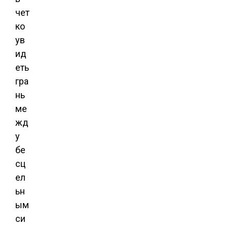
чет
ко
ув
ид
еть
гра
нь
ме
жд
у
бе
сц
ел
ьн
ым
си