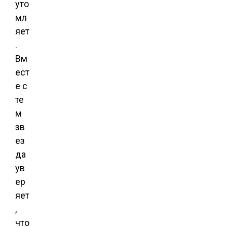
уто
мл
яет
.
Вм
ест
е с
те
м
зв
ез
да
ув
ер
яет
,
что