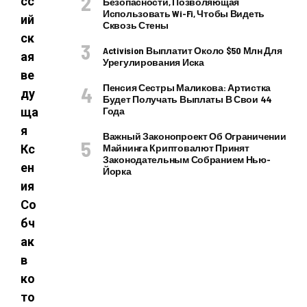
сс
Безопасности, Позволяющая
Использовать Wi-Fi, Чтобы Видеть
ий
Сквозь Стены
ск
Activision Выплатит Около $50 Млн Для
ая
Урегулирования Иска
ве
Пенсия Сестры Маликова: Артистка
ду
Будет Получать Выплаты В Свои 44
ща
Года
я
Важный Законопроект Об Ограничении
Кс
Майнинга Криптовалют Принят
Законодательным Собранием Нью-
ен
Йорка
ия
Со
бч
ак
в
ко
то