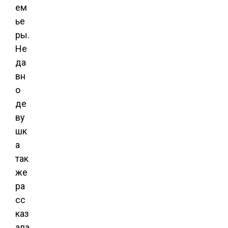
ем
ье
ры.
Не
да
вн
о
де
ву
шк
а
так
же
ра
сс
каз
ала