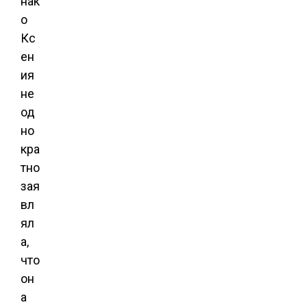
нак
о
Кс
ен
ия
не
од
но
кра
тно
зая
вл
ял
а,
что
он
а