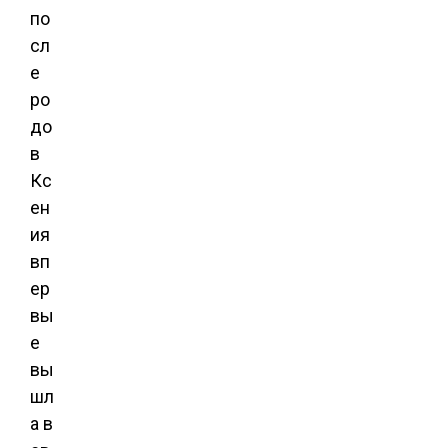
по
сл
е
ро
до
в
Кс
ен
ия
вп
ер
вы
е
вы
шл
а в