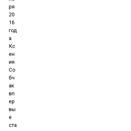
ря
20
16
год
а
Кс
ен
ия
Со
бч
ак
вп
ер
вы
е
ста