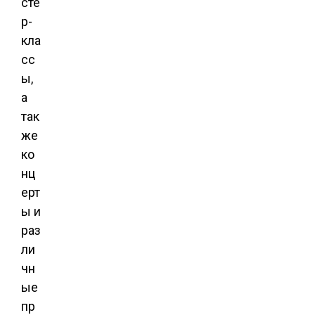
сте
р-
кла
сс
ы,
а
так
же
ко
нц
ерт
ы и
раз
ли
чн
ые
пр