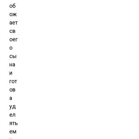
об
ож
ает
св
оег
о
сы
на
и
гот
ов
а
уд
ел
ять
ем