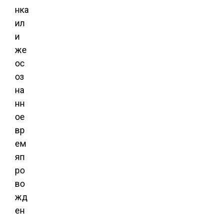
нка
ил
и
же
ос
оз
на
нн
ое
вр
ем
яп
ро
во
жд
ен