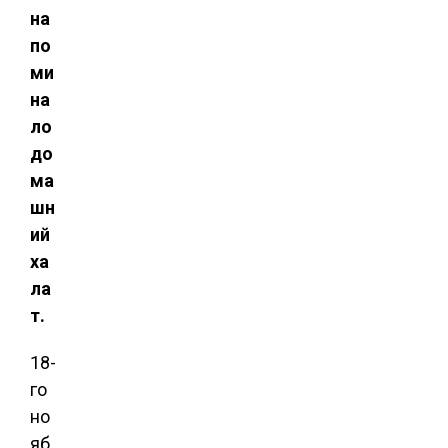
на
по
ми
на
ло
до
ма
шн
ий
ха
ла
т.
18-
го
но
яб