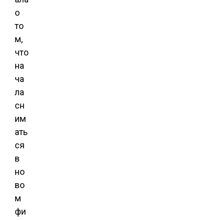
о
то
м,
что
на
ча
ла
сн
им
ать
ся
в
но
во
м
фи