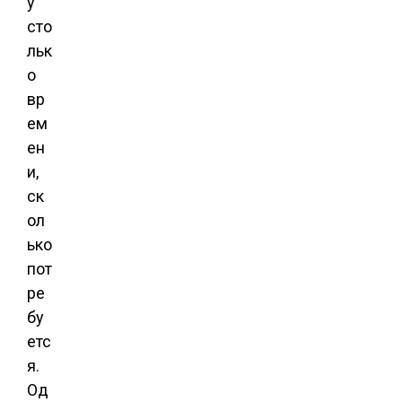
у
сто
льк
о
вр
ем
ен
и,
ск
ол
ько
пот
ре
бу
етс
я.
Од