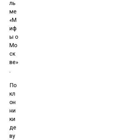
ль
ме
«М
иф
ы о
Мо
ск
ве»
.
По
кл
он
ни
ки
де
ву