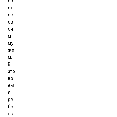
св
ет
со
св
ои
м
му
же
м.
В
это
вр
ем
я
ре
бе
но