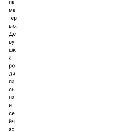
ла
ма
тер
ью.
Де
ву
шк
а
ро
ди
ла
сы
на
и
се
йч
ас