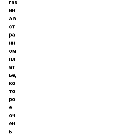
газ
ин
а в
ст
ра
нн
ом
пл
ат
ье,
ко
то
ро
е
оч
ен
ь