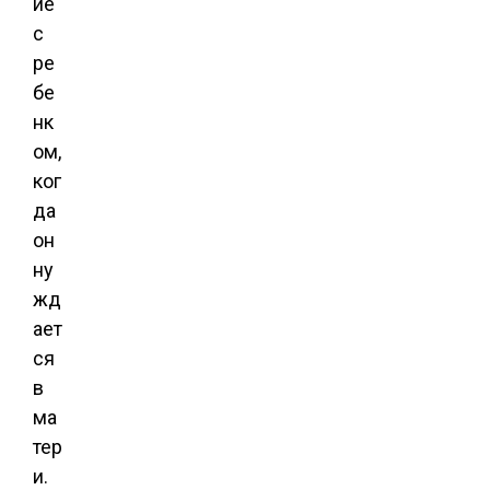
ие
с
ре
бе
нк
ом,
ког
да
он
ну
жд
ает
ся
в
ма
тер
и.