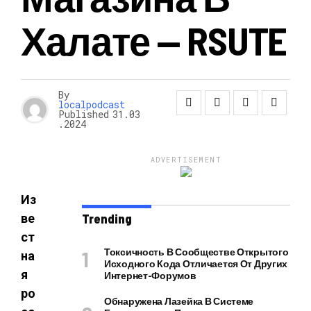
Халате‍ — RSUTE
By
localpodcast
Published
31.03
.2024
ADVERTISEMENT
Из
ве
Trending
ст
Токсичность В Сообществе Открытого
на
Исходного Кода Отличается От Других
я
Интернет-Форумов
ро
Обнаружена Лазейка В Системе