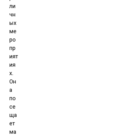
ли
чн
ых
ме
ро
пр
ият
ия
х.
Он
а
по
се
ща
ет
ма