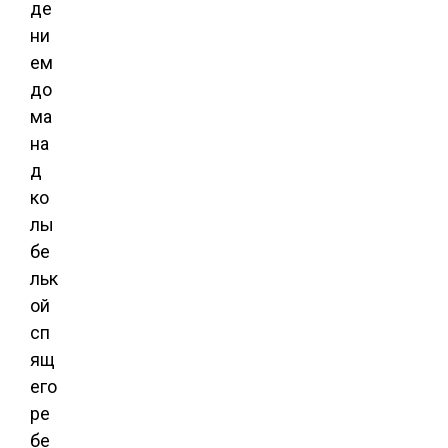
де
ни
ем
до
ма
на
д
ко
лы
бе
льк
ой
сп
ящ
его
ре
бе