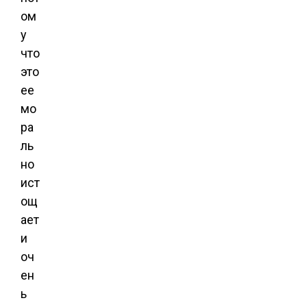
ом
у
что
это
ее
мо
ра
ль
но
ист
ощ
ает
и
оч
ен
ь