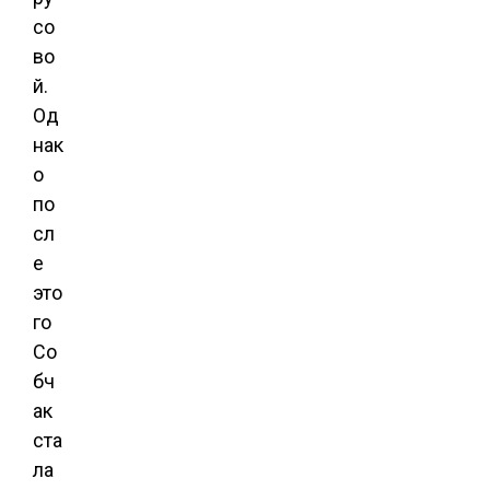
со
во
й.
Од
нак
о
по
сл
е
это
го
Со
бч
ак
ста
ла