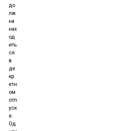
до
лж
на
нах
од
ить
ся
в
де
кр
етн
ом
отп
уск
е.
Од