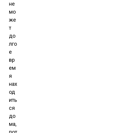
не
мо
же
т
до
лго
е
вр
ем
я
нах
од
ить
ся
до
ма,
пот