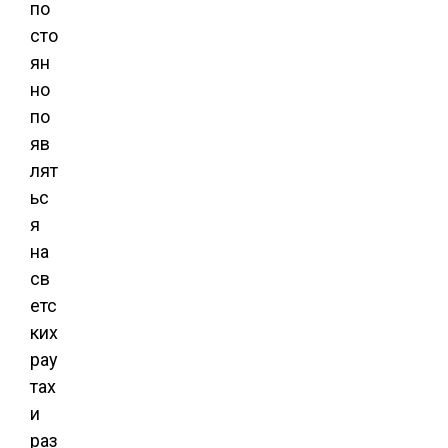
по
сто
ян
но
по
яв
лят
ьс
я
на
св
етс
ких
рау
тах
и
раз