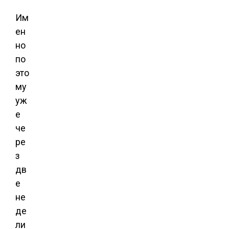
Им
ен
но
по
это
му
уж
е
че
ре
з
дв
е
не
де
ли