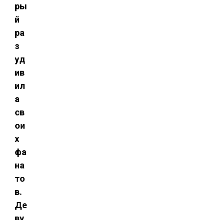
ры
й
ра
з
уд
ив
ил
а
св
ои
х
фа
на
то
в.
Де
ву