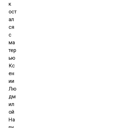
к
ост
ал
ся
с
ма
тер
ью
Кс
ен
ии
Лю
дм
ил
ой
На
ру