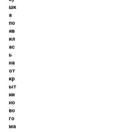
шк
а
по
яв
ил
ас
ь
на
от
кр
ыт
ии
но
во
го
ма