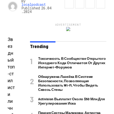
By
localpodcast
Published
26.04
.2024
ADVERTISEMENT
Зв
ез
Trending
дн
Токсичность В Сообществе Открытого
ый
Исходного Кода Отличается От Других
топ
Интернет-Форумов
-ст
Обнаружена Лазейка В Системе
ил
Безопасности, Позволяющая
Использовать Wi-Fi, Чтобы Видеть
ист
Сквозь Стены
и
Activision Выплатит Около $50 Млн Для
ли
Урегулирования Иска
чн
Пенсия Сестры Маликова: Артистка