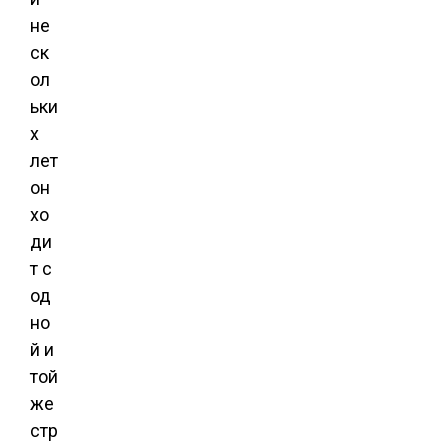
не
ск
ол
ьки
х
лет
он
хо
ди
т с
од
но
й и
той
же
стр