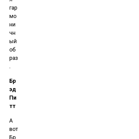
гар
мо
ни
чн
ый
об
раз
.
Бр
эд
Пи
тт
А
вот
Бр