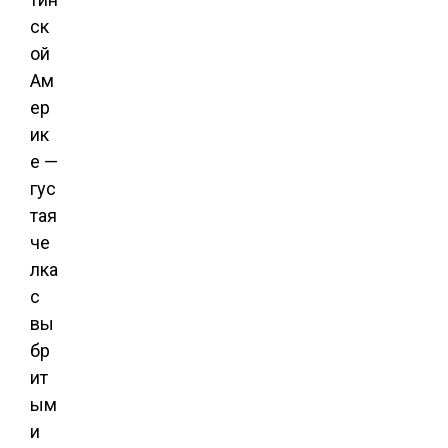
ск
ой
Ам
ер
ик
е —
гус
тая
че
лка
с
вы
бр
ит
ым
и