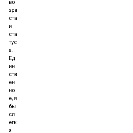
во
зра
ста
и
ста
тус
а.
Ед
ин
ств
ен
но
е, я
бы
сл
егк
а