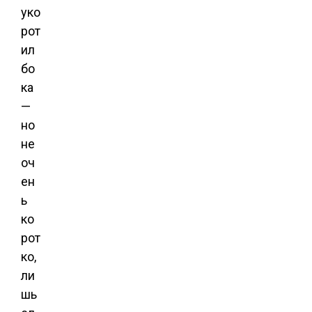
уко
рот
ил
бо
ка
—
но
не
оч
ен
ь
ко
рот
ко,
ли
шь