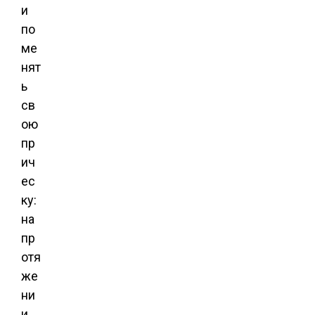
и
по
ме
нят
ь
св
ою
пр
ич
ес
ку:
на
пр
отя
же
ни
и