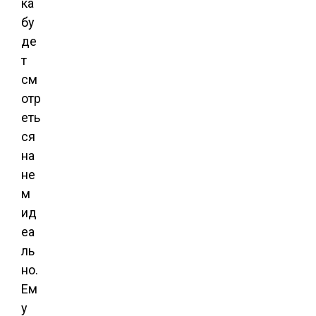
ка
бу
де
т
см
отр
еть
ся
на
не
м
ид
еа
ль
но.
Ем
у