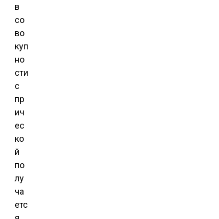
в
со
во
куп
но
сти
с
пр
ич
ес
ко
й
по
лу
ча
етс
я