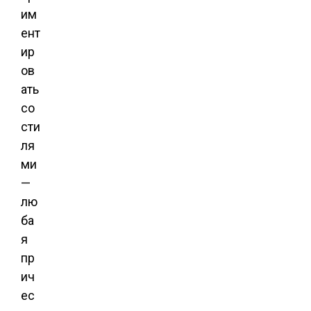
им
ент
ир
ов
ать
со
сти
ля
ми
—
лю
ба
я
пр
ич
ес