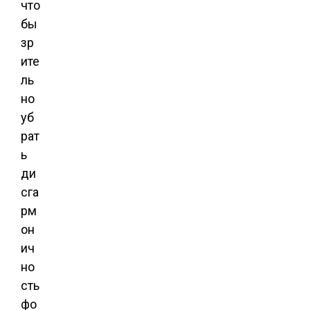
что
бы
зр
ите
ль
но
уб
рат
ь
ди
сга
рм
он
ич
но
сть
фо