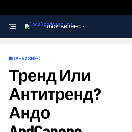
ШОУ-БИЗНЕС
НАУКА И
ТЕХНОЛОГИИ
ШОУ-БИЗНЕС
Тренд Или
Антитренд?
Андо
AndCapone