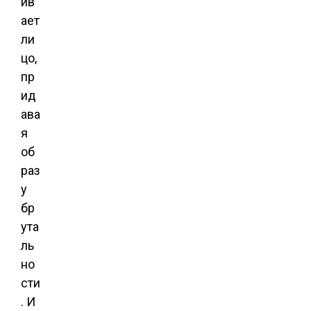
ив
ает
ли
цо,
пр
ид
ава
я
об
раз
у
бр
ута
ль
но
сти
. И