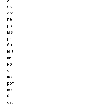
я
бы
его
пе
рв
ые
ра
бот
ы в
ки
но
с
ко
рот
ко
й
стр