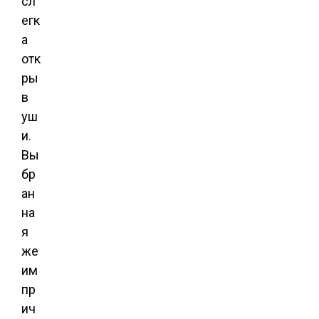
сл
егк
а
отк
ры
в
уш
и.
Вы
бр
ан
на
я
же
им
пр
ич