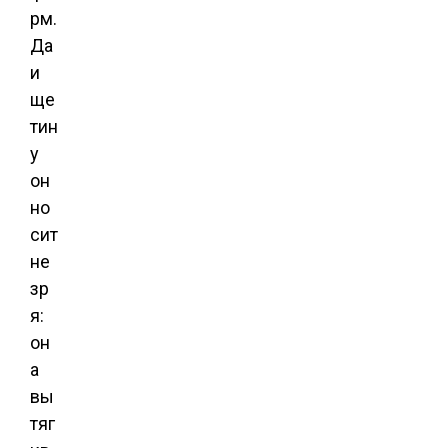
рм.
Да
и
ще
тин
у
он
но
сит
не
зр
я:
он
а
вы
тяг