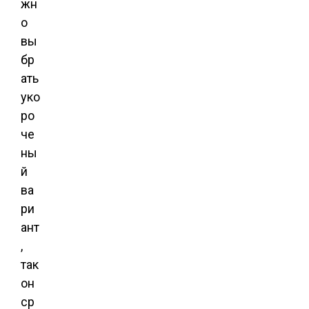
жн
о
вы
бр
ать
уко
ро
че
ны
й
ва
ри
ант
,
так
он
ср