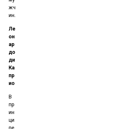
жч
ин.
Ле
он
ар
до
ди
Ка
пр
ио
В
пр
ин
ци
пе,