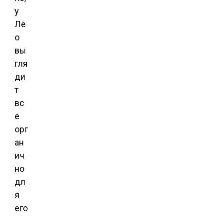
у
Ле
о
вы
гля
ди
т
вс
е
орг
ан
ич
но
дл
я
его