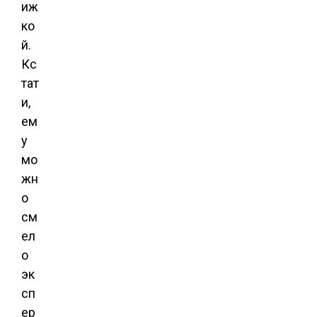
иж
ко
й.
Кс
тат
и,
ем
у
мо
жн
о
см
ел
о
эк
сп
ер