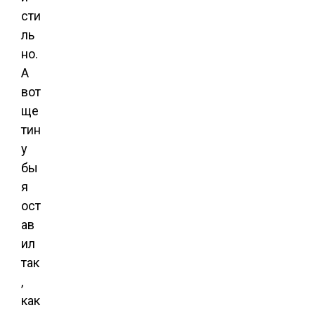
сти
ль
но.
А
вот
ще
тин
у
бы
я
ост
ав
ил
так
,
как