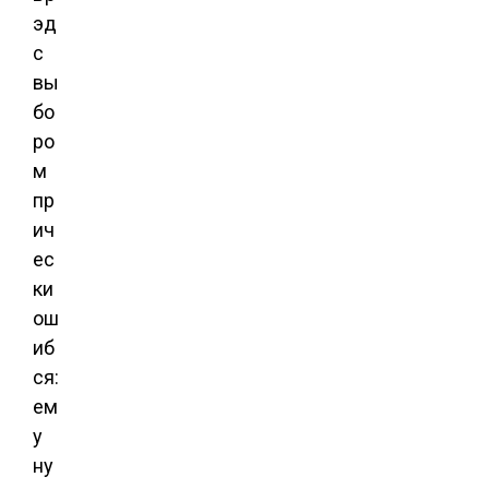
эд
с
вы
бо
ро
м
пр
ич
ес
ки
ош
иб
ся:
ем
у
ну