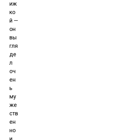
иж
ко
й —
он
вы
гля
де
л
оч
ен
ь
му
же
ств
ен
но
и