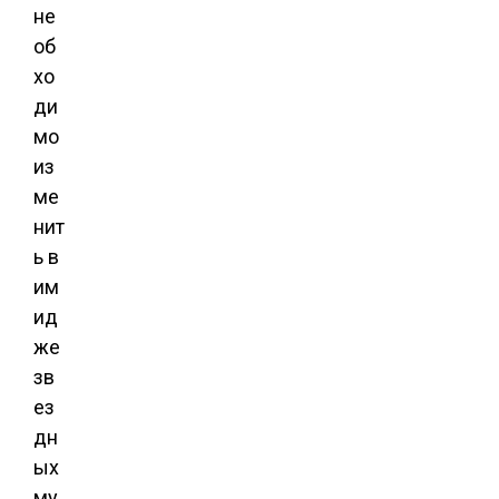
не
об
хо
ди
мо
из
ме
нит
ь в
им
ид
же
зв
ез
дн
ых
му