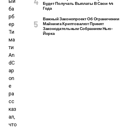
ый
Будет Получать Выплаты В Свои 44
ба
Года
рб
Важный Законопроект Об Ограничении
ер
Майнинга Криптовалют Принят
Законодательным Собранием Нью-
Ти
Йорка
ма
ти
An
dC
ap
on
e
ра
сс
каз
ал,
что