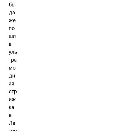
бы
да
же
по
шл
а
уль
тра
мо
дн
ая
стр
иж
ка
в
Ла
тин