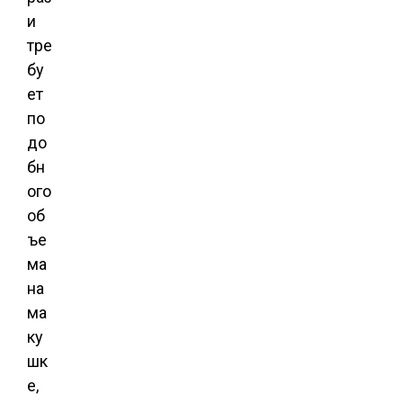
и
тре
бу
ет
по
до
бн
ого
об
ъе
ма
на
ма
ку
шк
е,