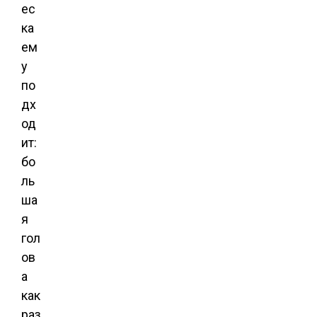
ес
ка
ем
у
по
дх
од
ит:
бо
ль
ша
я
гол
ов
а
как
раз