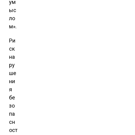
ум
ыс
ло
м».
Ри
ск
на
ру
ше
ни
я
бе
зо
па
сн
ост