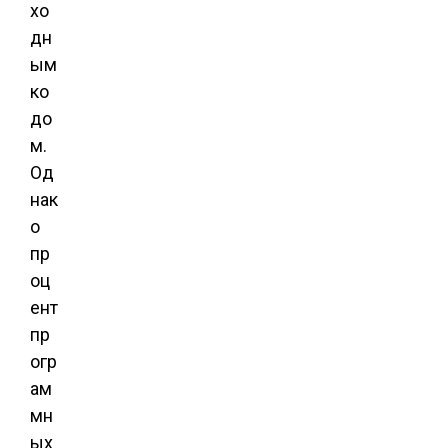
хо
дн
ым
ко
до
м.
Од
нак
о
пр
оц
ент
пр
огр
ам
мн
ых