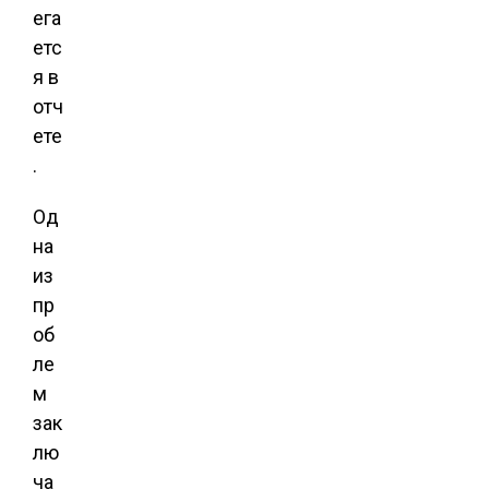
ега
етс
я в
отч
ете
.
Од
на
из
пр
об
ле
м
зак
лю
ча