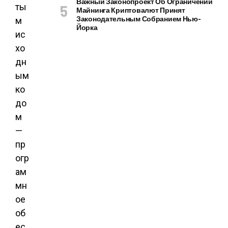
Важный Законопроект Об Ограничении
ты
Майнинга Криптовалют Принят
Законодательным Собранием Нью-
м
Йорка
ис
хо
дн
ым
ко
до
м
—
пр
огр
ам
мн
ое
об
ес