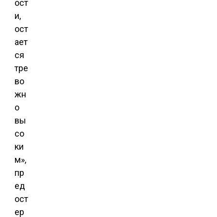
ост
и,
ост
ает
ся
тре
во
жн
о
вы
со
ки
м»,
пр
ед
ост
ер