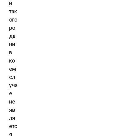
и
так
ого
ро
да
ни
в
ко
ем
сл
уча
е
не
яв
ля
етс
я