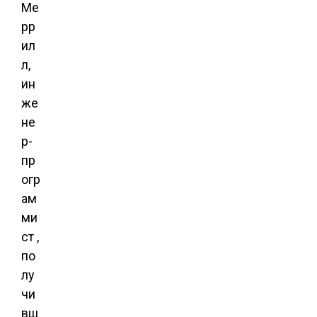
Ме
рр
ил
л,
ин
же
не
р-
пр
огр
ам
ми
ст ,
по
лу
чи
вш