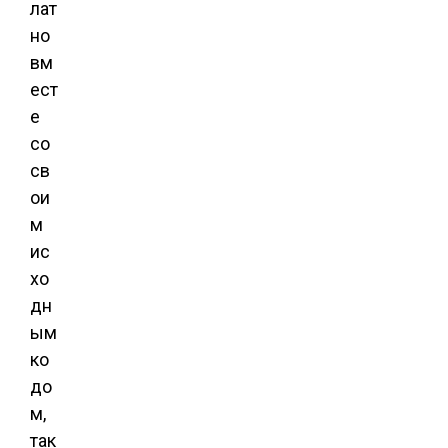
лат
но
вм
ест
е
со
св
ои
м
ис
хо
дн
ым
ко
до
м,
так