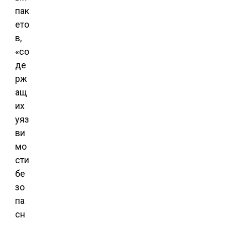
пак
ето
в,
«со
де
рж
ащ
их
уяз
ви
мо
сти
бе
зо
па
сн