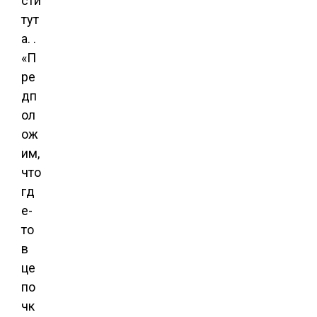
сти
тут
а. .
«П
ре
дп
ол
ож
им,
что
гд
е-
то
в
це
по
чк