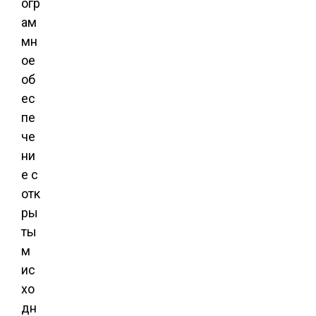
огр
ам
мн
ое
об
ес
пе
че
ни
е с
отк
ры
ты
м
ис
хо
дн