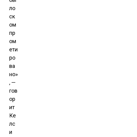
ло
ск
ом
пр
ом
ети
ро
ва
но»
, —
гов
ор
ит
Ке
лс
и