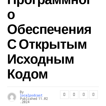
О
Обеспечения
С Открытым
Исходным
Кодом
By
localpodcast
Published
11.02
.2024