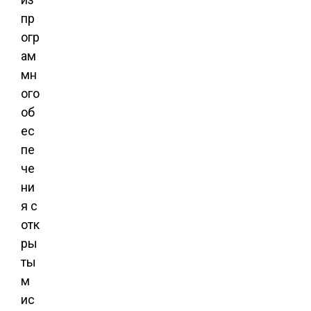
пр
огр
ам
мн
ого
об
ес
пе
че
ни
я с
отк
ры
ты
м
ис