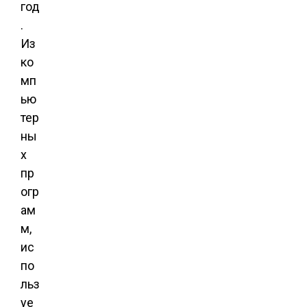
год
.
Из
ко
мп
ью
тер
ны
х
пр
огр
ам
м,
ис
по
льз
уе