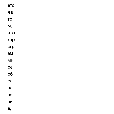
етс
я в
то
м,
что
«пр
огр
ам
мн
ое
об
ес
пе
че
ни
е,