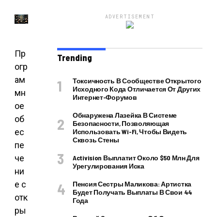
ADVERTISEMENT
Пр
Trending
огр
ам
Токсичность В Сообществе Открытого
Исходного Кода Отличается От Других
мн
Интернет-Форумов
ое
Обнаружена Лазейка В Системе
об
Безопасности, Позволяющая
ес
Использовать Wi-Fi, Чтобы Видеть
Сквозь Стены
пе
че
Activision Выплатит Около $50 Млн Для
Урегулирования Иска
ни
е с
Пенсия Сестры Маликова: Артистка
Будет Получать Выплаты В Свои 44
отк
Года
ры