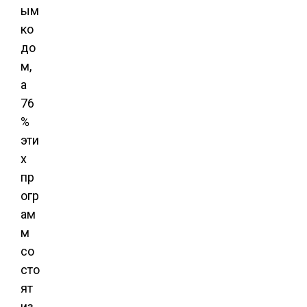
ым
ко
до
м,
а
76
%
эти
х
пр
огр
ам
м
со
сто
ят
из