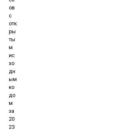
ов
с
отк
ры
ты
м
ис
хо
дн
ым
ко
до
м
за
20
23