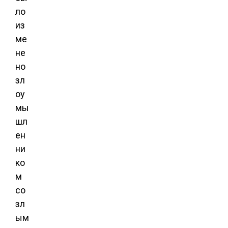
ло
из
ме
не
но
зл
оу
мы
шл
ен
ни
ко
м
со
зл
ым