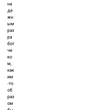
на
де
жн
ым
раз
ра
бот
чи
ко
м,
как
им
-то
об
раз
ом
бы