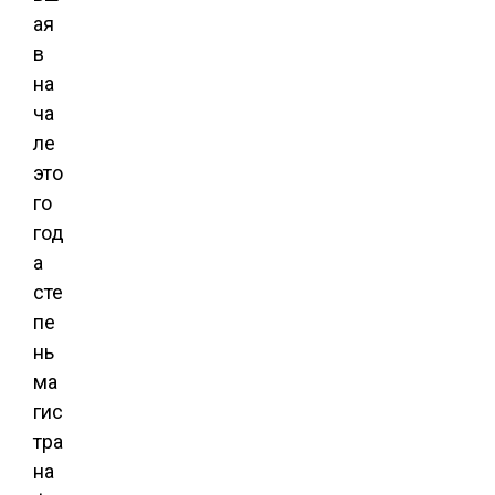
ая
в
на
ча
ле
это
го
год
а
сте
пе
нь
ма
гис
тра
на