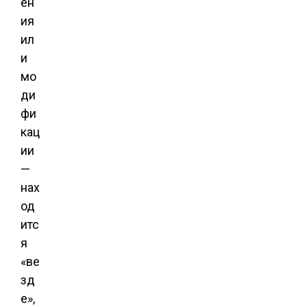
ен
ия
ил
и
мо
ди
фи
кац
ии
—
нах
од
итс
я
«ве
зд
е»,