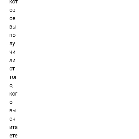
кот
ор
ое
вы
по
лу
чи
ли
от
тог
о,
ког
о
вы
сч
ита
ете