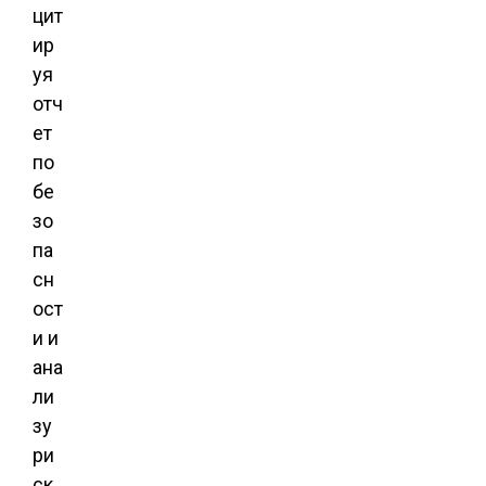
цит
ир
уя
отч
ет
по
бе
зо
па
сн
ост
и и
ана
ли
зу
ри
ск