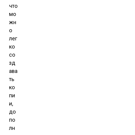
что
мо
жн
о
лег
ко
со
зд
ава
ть
ко
пи
и,
до
по
лн