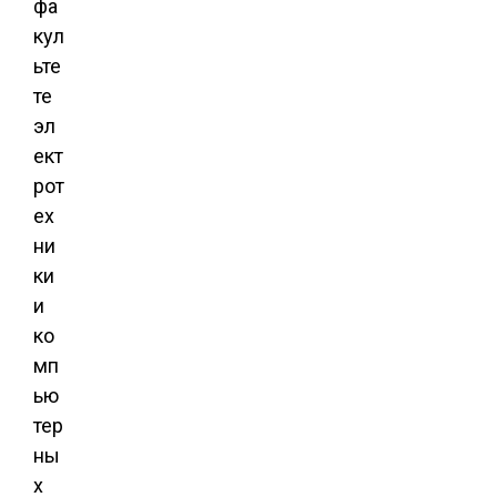
фа
кул
ьте
те
эл
ект
рот
ех
ни
ки
и
ко
мп
ью
тер
ны
х