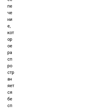
пе
че
ни
е,
кот
ор
ое
ра
сп
ро
стр
ан
яет
ся
бе
сп