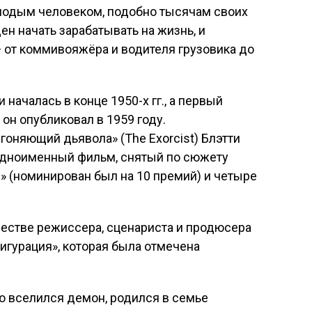
олодым человеком, подобно тысячам своих
ен начать зарабатывать на жизнь, и
 от коммивояжёра и водителя грузовика до
началась в конце 1950-х гг., а первый
 он опубликовал в 1959 году.
оняющий дьявола» (The Exorcist) Блэтти
у одноименный фильм, снятый по сюжету
р» (номинирован был на 10 премий) и четыре
ачестве режиссера, сценариста и продюсера
игурация», которая была отмечена
ую вселился демон, родился в семье