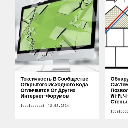
Токсичность В Сообществе
Обнару
Открытого Исходного Кода
Систем
Отличается От Других
Позво
Интернет-Форумов
Wi-Fi,
Стены
localpodcast
12.02.2024
localpod