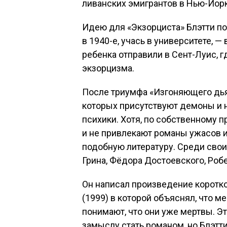
ливанских эмигрантов в Нью-Йорк
Идею для «Экзорциста» Блэтти по
в 1940-е, учась в университете, —
ребенка отправили в Сент-Луис, 
экзорцизма.
После триумфа «Изгоняющего дья
которых присутствуют демоны и 
психики. Хотя, по собственному п
и не привлекают романы ужасов и
подобную литературу. Среди сво
Грина, Фёдора Достоевского, Робе
Он написал произведение коротко
(1999) в которой объяснял, что м
понимают, что они уже мертвы. Э
замыслу стать романом, но Блэтти