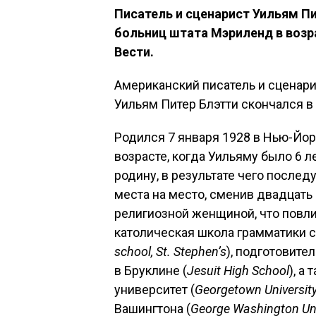
Писатель и сценарист Уильям Пи
больниц штата Мэриленд в возра
Вести.
Американский писатель и сценари
Уильям Питер Блэтти скончался в
Родился 7 января 1928 в Нью-Йор
возрасте, когда Уильяму было 6 ле
родину, в результате чего после
места на место, сменив двадцать
религиозной женщиной, что повли
католическая школа грамматики с
school, St. Stephen’s
), подготовите
в Бруклине (
Jesuit High School
), а
университет (
Georgetown Universit
Вашингтона (
George Washington Uni