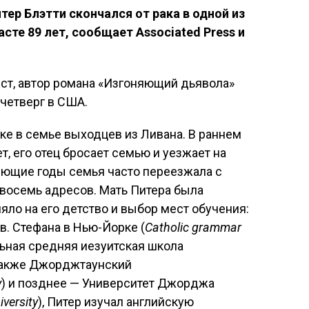
тер Блэтти скончался от рака в одной из
сте 89 лет, сообщает Associated Press и
ст, автор романа «Изгоняющий дьявола»
 четверг в США.
ке в семье выходцев из Ливана. В раннем
т, его отец бросает семью и уезжает на
дующие годы семья часто переезжала с
 восемь адресов. Мать Питера была
яло на его детство и выбор мест обучения:
в. Стефана в Нью-Йорке (
Catholic grammar
льная средняя иезуитская школа
 также Джорджтаунский
y
) и позднее — Университет Джорджа
versity
), Питер изучал английскую