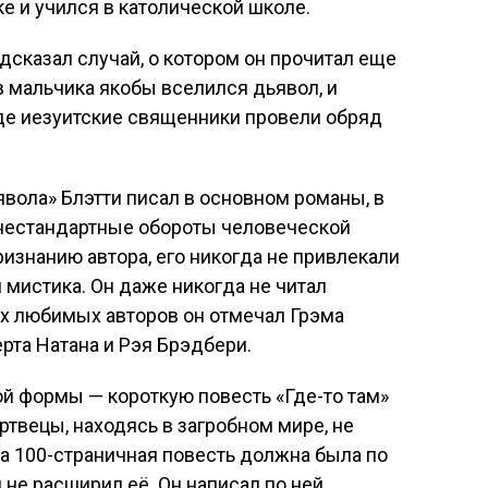
е и учился в католической школе.
дсказал случай, о котором он прочитал еще
 в мальчика якобы вселился дьявол, и
где иезуитские священники провели обряд
вола» Блэтти писал в основном романы, в
нестандартные обороты человеческой
ризнанию автора, его никогда не привлекали
 мистика. Он даже никогда не читал
их любимых авторов он отмечал Грэма
рта Натана и Рэя Брэдбери.
й формы — короткую повесть «Где-то там»
ертвецы, находясь в загробном мире, не
та 100-страничная повесть должна была по
 не расширил её. Он написал по ней