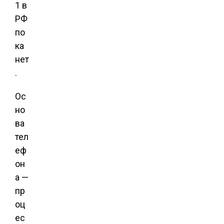
1 в
РФ
по
ка
нет
.
Ос
но
ва
тел
еф
он
а —
пр
оц
ес