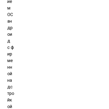
ие
м
ОС
ан
др
ои
д
с ф
ир
ме
нн
ой
на
дс
тро
йк
ой