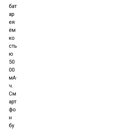
бат
ар
ея
ём
ко
сть
ю
50
00
мА·
ч.
См
арт
фо
н
бу