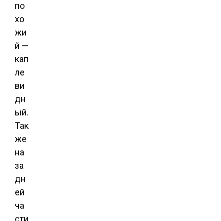
по
хо
жи
й —
кап
ле
ви
дн
ый.
Так
же
на
за
дн
ей
ча
сти