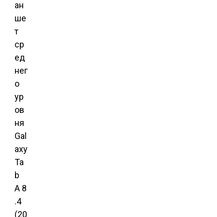
ан
ше
т
ср
ед
нег
о
ур
ов
ня
Gal
axy
Ta
b
A 8
.4
(20