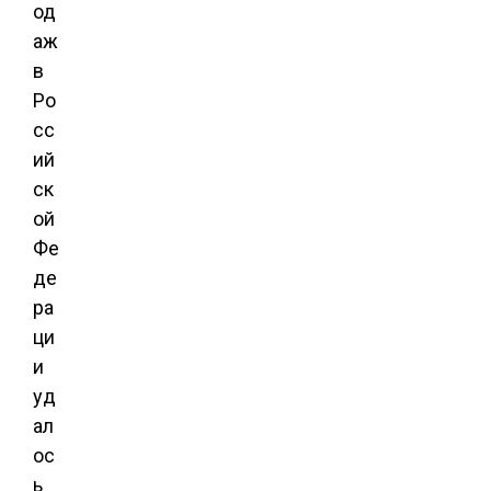
од
аж
в
Ро
сс
ий
ск
ой
Фе
де
ра
ци
и
уд
ал
ос
ь