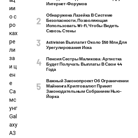
Интернет-Форумов
ии
Обнаружена Лазейка В Системе
о с
Безопасности, Позволяющая
ро
Использовать Wi-Fi, Чтобы Видеть
Сквозь Стены
ках
ре
Activision Выплатит Около $50 Млн Для
Урегулирования Иска
ли
за
Пенсия Сестры Маликова: Артистка
Будет Получать Выплаты В Свои 44
и ц
Года
ен
Важный Законопроект Об Ограничении
е
Майнинга Криптовалют Принят
Са
Законодательным Собранием Нью-
Йорка
мс
унг
Gal
axy
A3