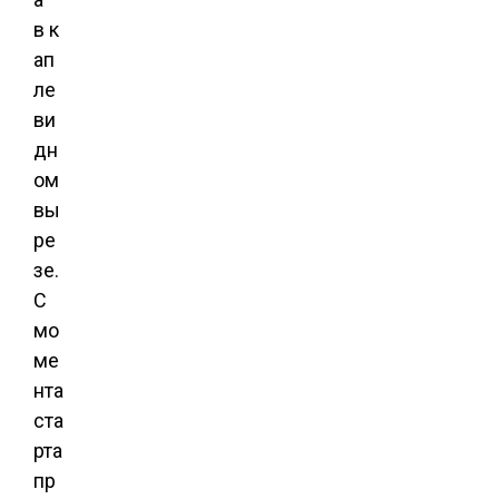
в к
ап
ле
ви
дн
ом
вы
ре
зе.
С
мо
ме
нта
ста
рта
пр