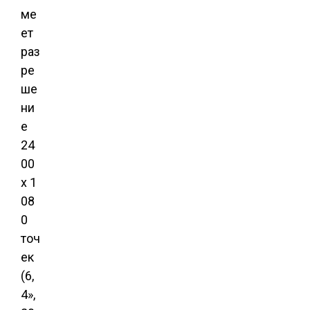
ме
ет
раз
ре
ше
ни
е
24
00
х 1
08
0
точ
ек
(6,
4»,