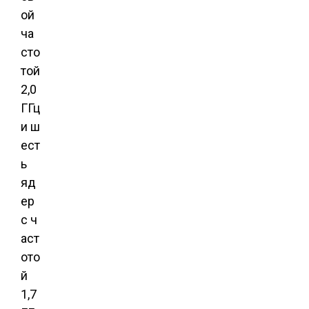
ой
ча
сто
той
2,0
ГГц
и ш
ест
ь
яд
ер
с ч
аст
ото
й
1,7