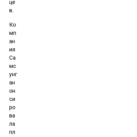
це
в.
Ко
мп
ан
ия
Са
мс
унг
ан
он
си
ро
ва
ла
пл