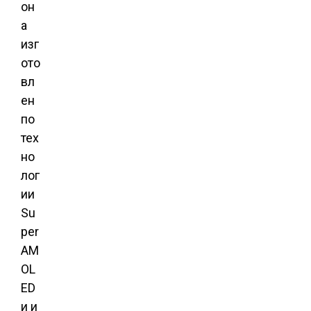
он
а
изг
ото
вл
ен
по
тех
но
лог
ии
Su
per
AM
OL
ED
и и