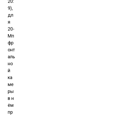
20:
9),
дл
я
20-
Мп
фр
онт
аль
но
й
ка
ме
ры
в н
ём
пр