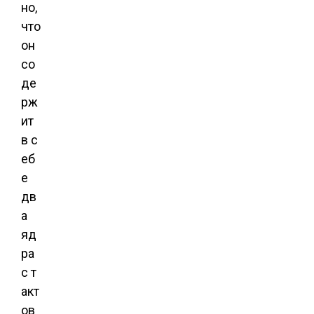
но,
что
он
со
де
рж
ит
в с
еб
е
дв
а
яд
ра
с т
акт
ов