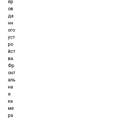
яр
ов
да
нн
ого
уст
ро
йст
ва.
Фр
онт
аль
на
я
ка
ме
ра