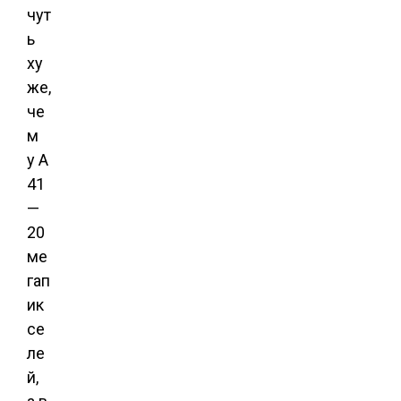
чут
ь
ху
же,
че
м
у A
41
—
20
ме
гап
ик
се
ле
й,