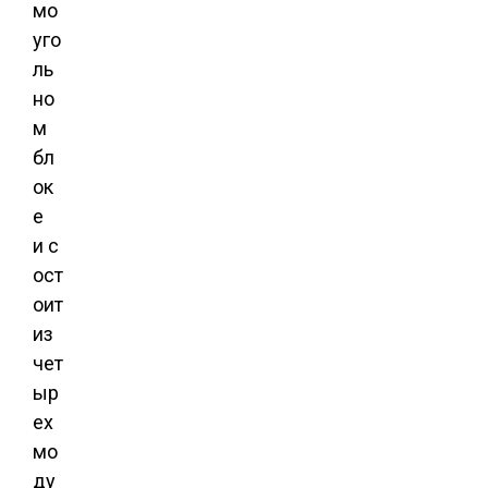
мо
уго
ль
но
м
бл
ок
е
и с
ост
оит
из
чет
ыр
ех
мо
ду