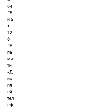
64
ГБ
и 6
+
12
8
ГБ
па
мя
ти.
«Д
ис
пл
ей
тел
еф