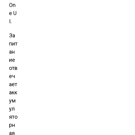
On
e U
I.
За
пит
ан
ие
отв
еч
ает
акк
ум
ул
ято
рн
ая