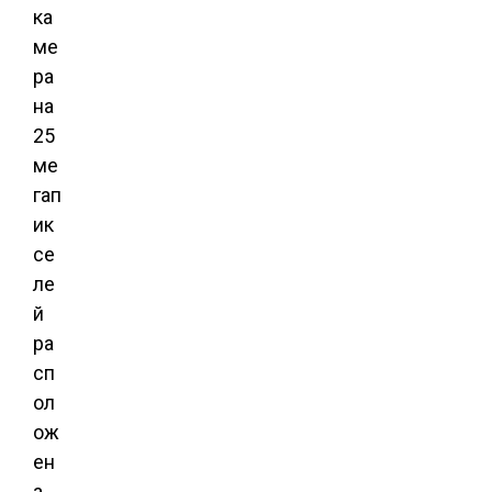
ка
ме
ра
на
25
ме
гап
ик
се
ле
й
ра
сп
ол
ож
ен
а