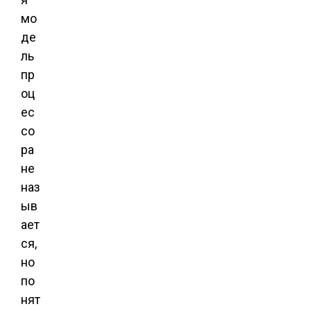
мо
де
ль
пр
оц
ес
со
ра
не
наз
ыв
ает
ся,
но
по
нят