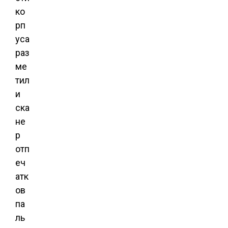
ко
рп
уса
раз
ме
тил
и
ска
не
р
отп
еч
атк
ов
па
ль