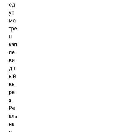
ед
ус
мо
тре
н
кап
ле
ви
дн
ый
вы
ре
з.
Ре
аль
на
я