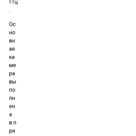
ГГц
.
Ос
но
вн
ая
ка
ме
ра
вы
по
лн
ен
а
в п
ря