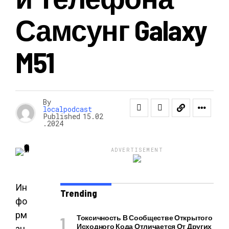
Самсунг Galaxy
M51
By
localpodcast
Published
15.02
.2024
ADVERTISEMENT
Ин
Trending
фо
рм
Токсичность В Сообществе Открытого
Исходного Кода Отличается От Других
ац