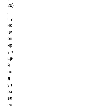
20)
,
фу
нк
ци
он
ир
ую
щи
й
по
д
уп
ра
вл
ен