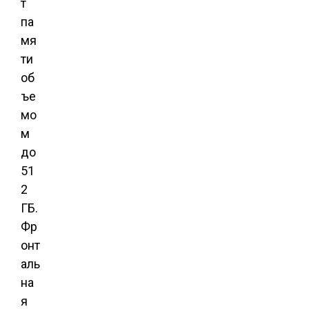
т
па
мя
ти
об
ъе
мо
м
до
51
2
ГБ.
Фр
онт
аль
на
я