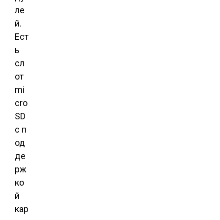
ле
й.
Ест
ь
сл
от
mi
cro
SD
с п
од
де
рж
ко
й
кар