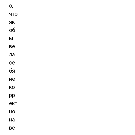
о,
что
як
об
ы
ве
ла
се
бя
не
ко
рр
ект
но
на
ве