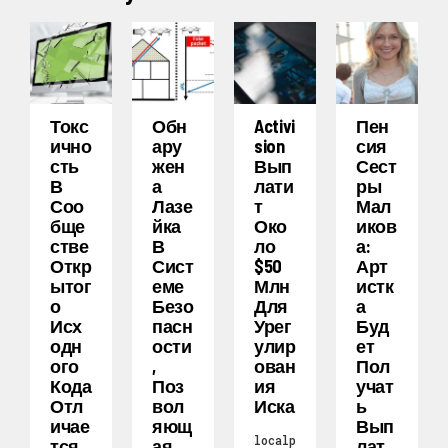
Токс
Обн
Activi
Пен
Ично
Ару
Sion
Сия
Сть
Жен
Вып
Сест
В
А
Лати
Ры
Соо
Лазе
Т
Мал
Бще
Йка
Око
Иков
Стве
В
Ло
А:
Откр
Сист
$50
Арт
Ытог
Еме
Млн
Истк
О
Безо
Для
А
Исх
Пасн
Урег
Буд
Одн
Ости
Улир
Ет
Ого
,
Ован
Пол
Кода
Поз
Ия
Учат
Отл
Вол
Иска
Ь
Ичае
Яющ
Вып
localp
Тся
Ая
Лат