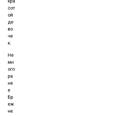
кра
сот
ой
де
во
че
к.
Не
мн
ого
ра
не
е
Бр
еж
не