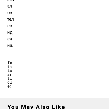
ал
ов
тел
ев
ид
ен
ия.
In
th
is
ar
ti
cl
e:
You May Also Like