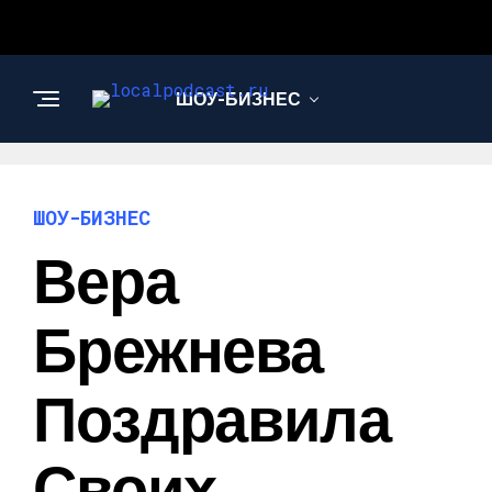
ШОУ-БИЗНЕС
НАУКА И
ТЕХНОЛОГИИ
ШОУ-БИЗНЕС
Вера
Брежнева
Поздравила
Своих