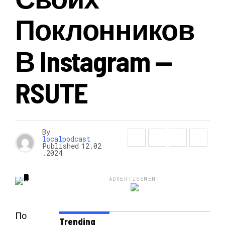
Поклонников
В Instagram —
RSUTE
By
localpodcast
Published
12.02
.2024
ADVERTISEMENT
По
Trending