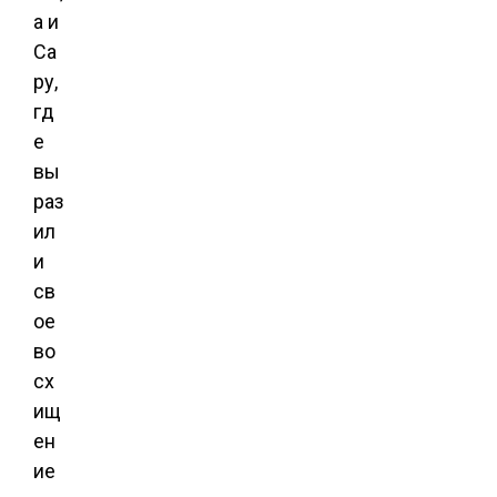
а и
Са
ру,
гд
е
вы
раз
ил
и
св
ое
во
сх
ищ
ен
ие