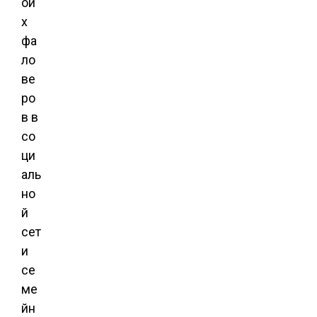
ои
х
фа
ло
ве
ро
в в
со
ци
аль
но
й
сет
и
се
ме
йн