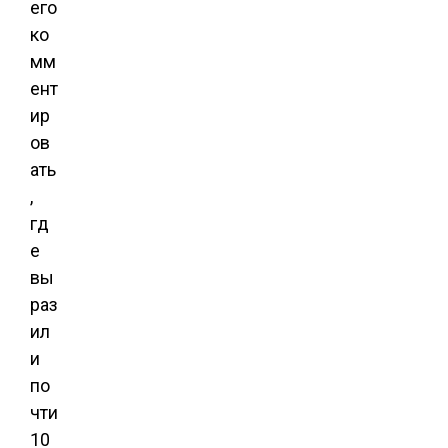
его
ко
мм
ент
ир
ов
ать
,
гд
е
вы
раз
ил
и
по
чти
10