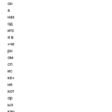
он
а
нах
од
итс
я в
«че
рн
ом
сп
ис
ке»
не
кот
ор
ых
кан