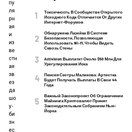
пу
ля
Токсичность В Сообществе Открытого
Исходного Кода Отличается От Других
рн
Интернет-Форумов
ая
Обнаружена Лазейка В Системе
и
Безопасности, Позволяющая
из
Использовать Wi-Fi, Чтобы Видеть
Сквозь Стены
ве
стн
Activision Выплатит Около $50 Млн Для
Урегулирования Иска
ая
зв
Пенсия Сестры Маликова: Артистка
Будет Получать Выплаты В Свои 44
ез
Года
да
Важный Законопроект Об Ограничении
шо
Майнинга Криптовалют Принят
у-
Законодательным Собранием Нью-
Йорка
би
зн
ес