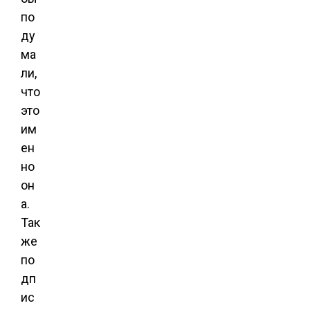
по
ду
ма
ли,
что
это
им
ен
но
он
а.
Так
же
по
дп
ис