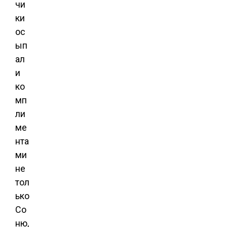
чи
ки
ос
ып
ал
и
ко
мп
ли
ме
нта
ми
не
тол
ько
Со
ню,