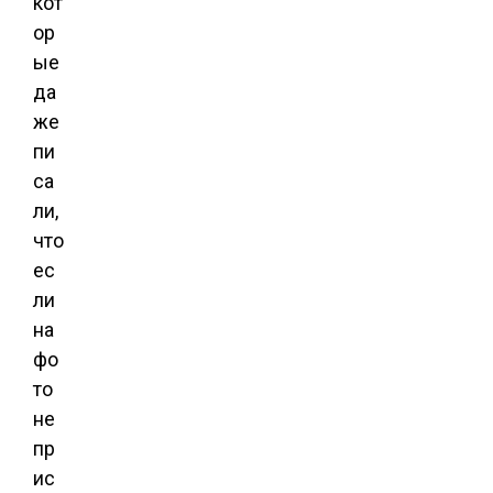
кот
ор
ые
да
же
пи
са
ли,
что
ес
ли
на
фо
то
не
пр
ис