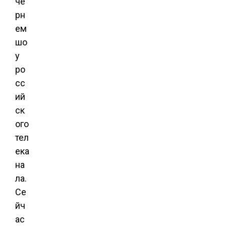
че
рн
ем
шо
у
ро
сс
ий
ск
ого
тел
ека
на
ла.
Се
йч
ас