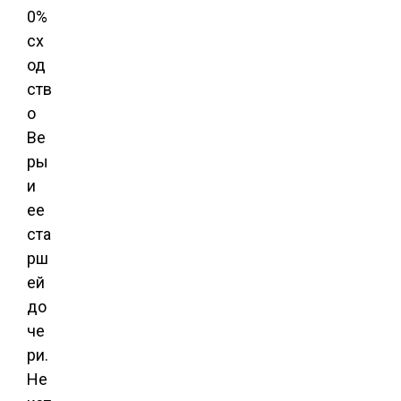
0%
сх
од
ств
о
Ве
ры
и
ее
ста
рш
ей
до
че
ри.
Не