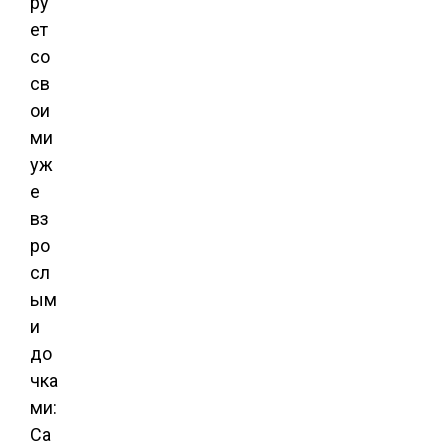
ру
ет
со
св
ои
ми
уж
е
вз
ро
сл
ым
и
до
чка
ми:
Са