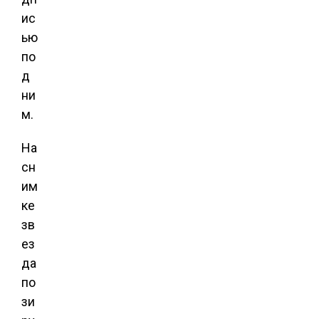
ис
ью
по
д
ни
м.
На
сн
им
ке
зв
ез
да
по
зи