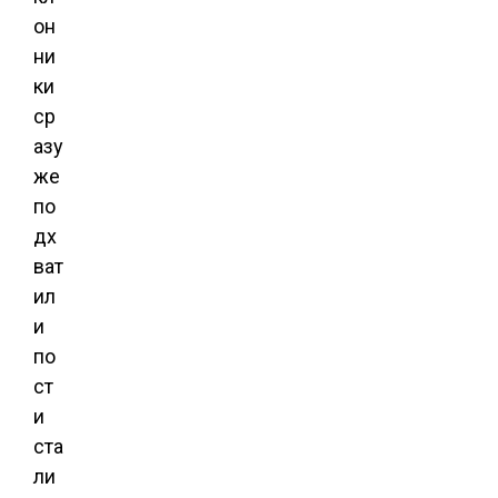
он
ни
ки
ср
азу
же
по
дх
ват
ил
и
по
ст
и
ста
ли