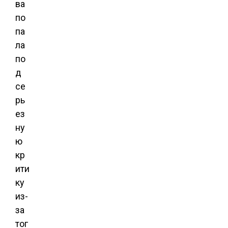
ва
по
па
ла
по
д
се
рь
ез
ну
ю
кр
ити
ку
из-
за
тог