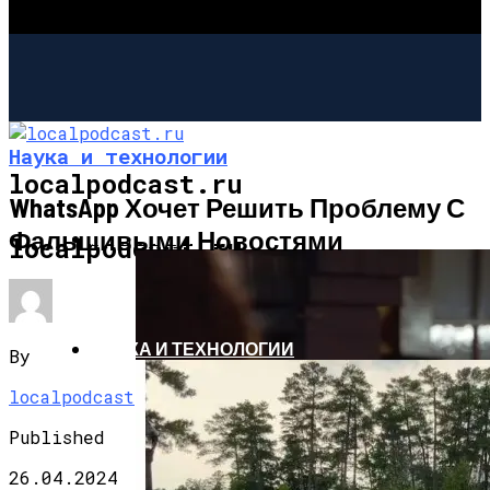
Наука и технологии
localpodcast.ru
WhatsApp Хочет Решить Проблему С
Фальшивыми Новостями
ШОУ-БИЗНЕС
localpodcast.ru
НАУКА И ТЕХНОЛОГИИ
By
localpodcast
Published
26.04.2024