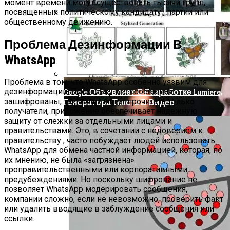
момент времени могут существовать тысячи групп,
посвященных политическому кандидату , партии или
общественному движению.
Продолжение Сериала «Счастливы
Вместе»: Когда Выйдет, Кто Из Актёров
Проблема Дезинформации В
Будет Играть, Как Сложилась Судьба
WhatsApp
Артистов
Проблема в том, что WhatsApp особенно уязвим для
Google Объявляет О Разработке Lumiere,
дезинформации. Поскольку его сообщения
зашифрованы, так что их могут прочитать только
Генератора Текста В Видео
получатели, приложение обеспечивает надежную
защиту от слежки за отдельными лицами и
правительствами. Это, в сочетании с недоверием к
правительству , часто побуждает людей использовать
WhatsApp для обмена частной информацией, которая, по
их мнению, не была «загрязнена»
проправительственными или корпоративными
предубеждениями. Но поскольку шифрование не
позволяет WhatsApp модерировать сообщения,
компании сложно, если не невозможно, проверить факт
или удалить вводящие в заблуждение сообщения или
ссылки.