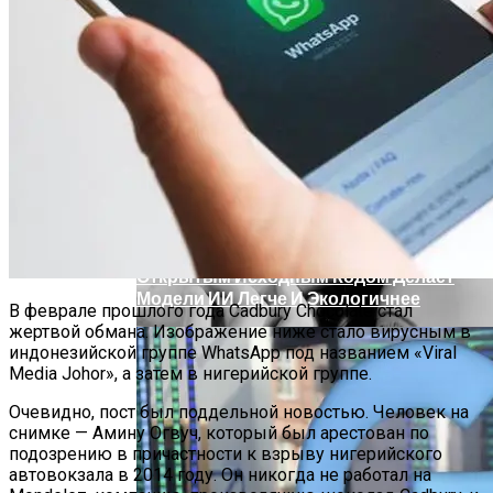
Марина Неёлова Госпитализирована,
Какая Причина Произошедшего
Новое Программное Обеспечение С
Открытым Исходным Кодом Делает
Модели ИИ Легче И Экологичнее
В феврале прошлого года Cadbury Chocolate стал
жертвой обмана. Изображение ниже стало вирусным в
индонезийской группе WhatsApp под названием «Viral
Media Johor», а затем в нигерийской группе.
Очевидно, пост был поддельной новостью. Человек на
снимке — Амину Огвуч, который был арестован по
подозрению в причастности к взрыву нигерийского
автовокзала в 2014 году. Он никогда не работал на