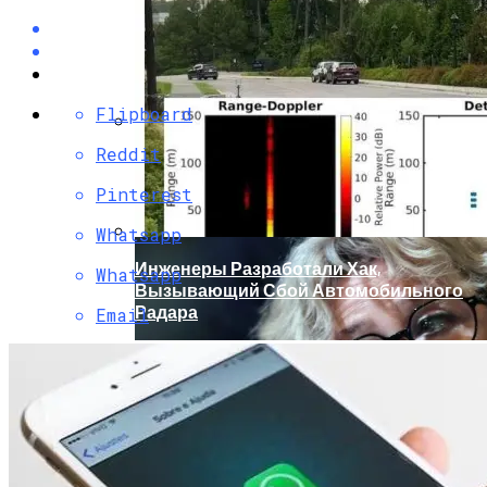
Flipboard
Reddit
Кто Из Знаменитостей Умер В 2023 Году:
Юдашкин, Колесников, Чурикова,
Pinterest
Зайцев И Другие – От Чего Скончались
Whatsapp
Инженеры Разработали Хак,
Whatsapp
Вызывающий Сбой Автомобильного
Радара
Email