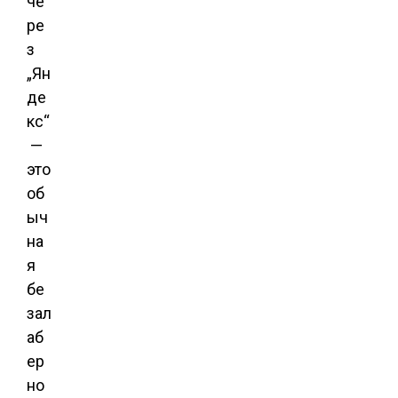
че
ре
з
„Ян
де
кс“
—
это
об
ыч
на
я
бе
зал
аб
ер
но