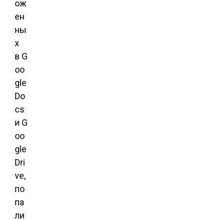
ож
ен
ны
х
в G
oo
gle
Do
cs
и G
oo
gle
Dri
ve,
по
па
ли