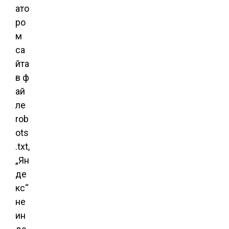
ато
ро
м
са
йта
в ф
ай
ле
rob
ots
.txt,
„Ян
де
кс“
не
ин