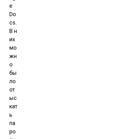
e
Do
cs.
В н
их
мо
жн
о
бы
ло
от
ыс
кат
ь
па
ро