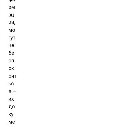
рм
ац
ии,
мо
гут
не
бе
сп
ок
оит
ьс
я —
их
до
ку
ме