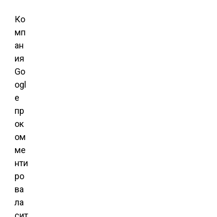
Ко
мп
ан
ия
Go
ogl
e
пр
ок
ом
ме
нти
ро
ва
ла
сит