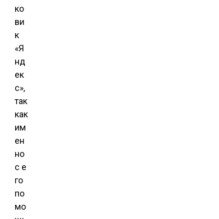
ко
ви
к
«Я
нд
ек
с»,
так
как
им
ен
но
с е
го
по
мо