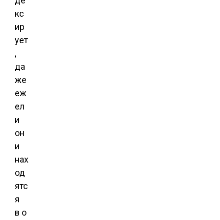
де
кс
ир
ует
,
да
же
еж
ел
и
он
и
нах
од
ятс
я
в о