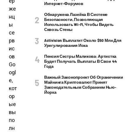
ер
Интернет-Форумов
же
Обнаружена Лазейка В Системе
нц
Безопасности, Позволяющая
ы
Использовать Wi-Fi, Чтобы Видеть
Сквозь Стены
се
рв
Activision Выплатит Около $50 Млн Для
Урегулирования Иска
ис
ов
Пенсия Сестры Маликова: Артистка
Будет Получать Выплаты В Свои 44
Go
Года
ogl
Важный Законопроект Об Ограничении
e,
Майнинга Криптовалют Принят
Законодательным Собранием Нью-
кот
Йорка
ор
ые
вы
по
лн