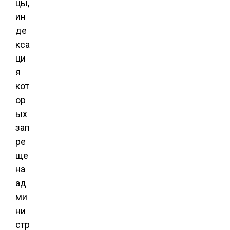
цы,
ин
де
кса
ци
я
кот
ор
ых
зап
ре
ще
на
ад
ми
ни
стр