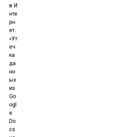
в И
нте
рн
ет.
«Ут
еч
ка
да
нн
ых
из
Go
ogl
e
Do
cs