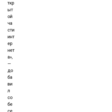
ткр
ыт
ой
ча
сти
инт
ер
нет
а»,
—
до
ба
ви
л
со
бе
се