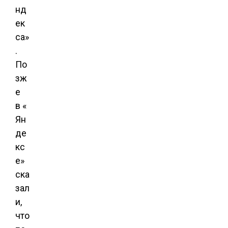
нд
ек
са»
.
По
зж
е
в «
Ян
де
кс
е»
ска
зал
и,
что