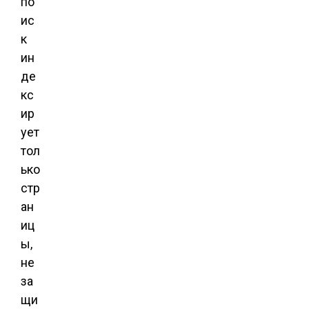
по
ис
к
ин
де
кс
ир
ует
тол
ько
стр
ан
иц
ы,
не
за
щи