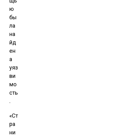
щь
ю
бы
ла
на
йд
ен
а
уяз
ви
мо
сть
.
«Ст
ра
ни