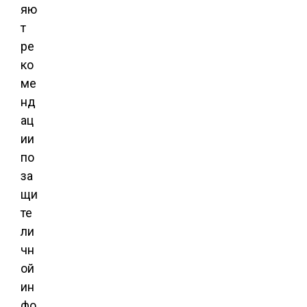
яю
т
ре
ко
ме
нд
ац
ии
по
за
щи
те
ли
чн
ой
ин
фо