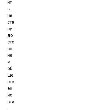
нт
ы
не
ста
нут
до
сто
ян
ие
м
об
ще
ств
ен
но
сти
.