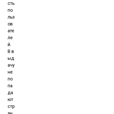
сть
по
льз
ов
ате
ле
й.
В в
ыд
ачу
не
по
па
да
ют
стр
ан