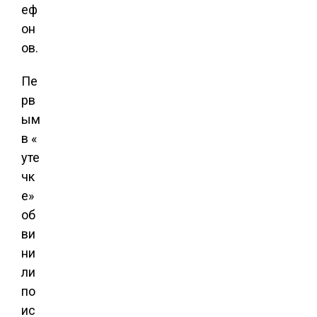
еф
он
ов.
Пе
рв
ым
в «
уте
чк
е»
об
ви
ни
ли
по
ис