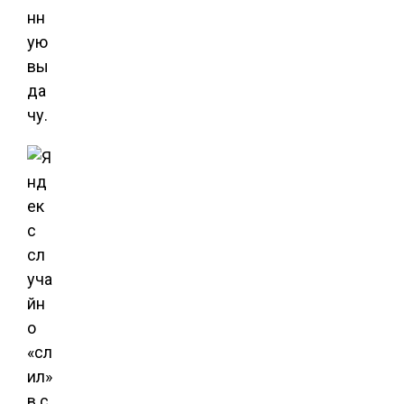
нн
ую
вы
да
чу.