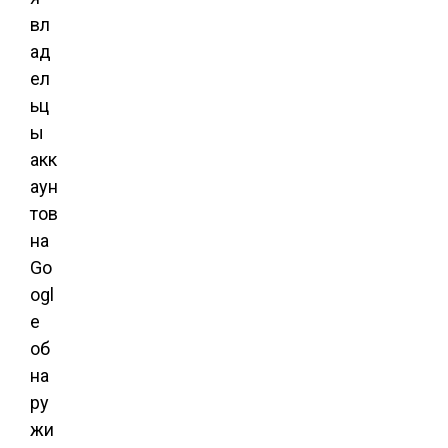
вл
ад
ел
ьц
ы
акк
аун
тов
на
Go
ogl
e
об
на
ру
жи