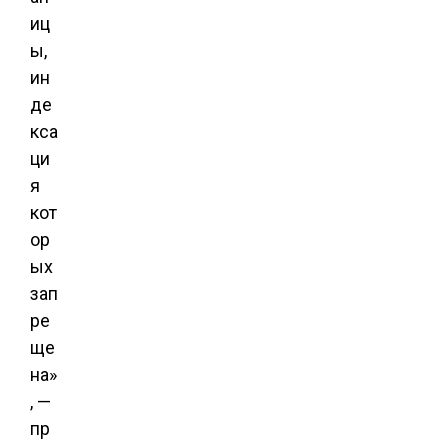
иц
ы,
ин
де
кса
ци
я
кот
ор
ых
зап
ре
ще
на»
, —
пр