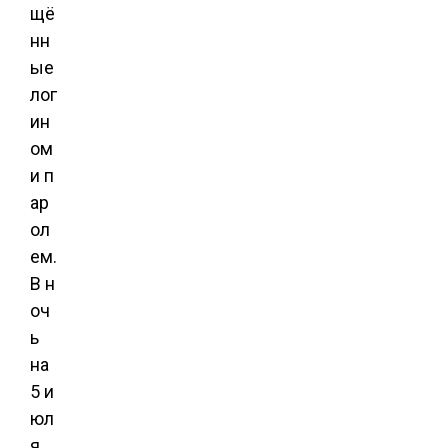
щё
нн
ые
лог
ин
ом
и п
ар
ол
ем.
В н
оч
ь
на
5 и
юл
я