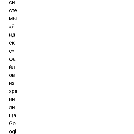
си
сте
мы
«Я
нд
ек
с»
фа
йл
ов
из
хра
ни
ли
ща
Go
ogl