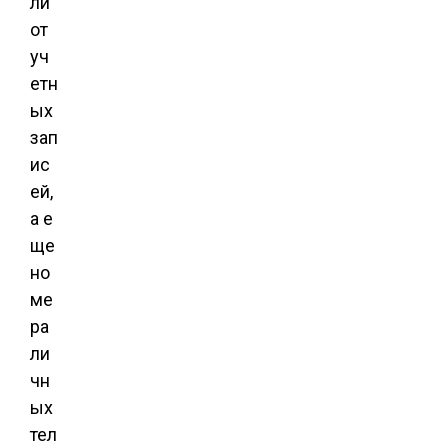
ли
от
уч
етн
ых
зап
ис
ей,
а е
ще
но
ме
ра
ли
чн
ых
тел