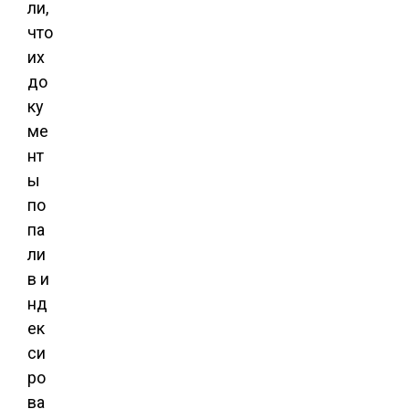
ли,
что
их
до
ку
ме
нт
ы
по
па
ли
в и
нд
ек
си
ро
ва