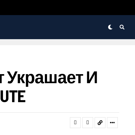
т Украшает И
UTE