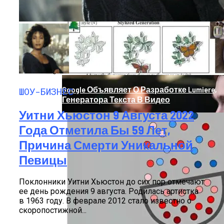
Продолжение Сериала «Счастливы
Вместе»: Когда Выйдет, Кто Из Актёров
Будет Играть, Как Сложилась Судьба
Артистов
Google Объявляет О Разработке Lumiere,
ШОУ-БИЗНЕС
Генератора Текста В Видео
Уитни Хьюстон 9 Августа 2022
Года Отметила Бы 59 Лет,
Причина Смерти Уникальной
Певицы
Поклонники Уитни Хьюстон до сих пор отмечают
ее день рождения 9 августа. Родилась артистка
в 1963 году. В феврале 2012 стало известно о
скоропостижной...