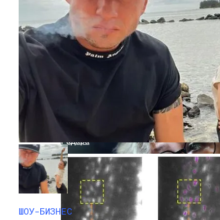
Кто Из Знаменитостей Умер В 2023 Году:
Юдашкин, Колесников, Чурикова,
Зайцев И Другие – От Чего Скончались
Инженеры Разработали Хак,
Вызывающий Сбой Автомобильного
Радара
ШОУ-БИЗНЕС