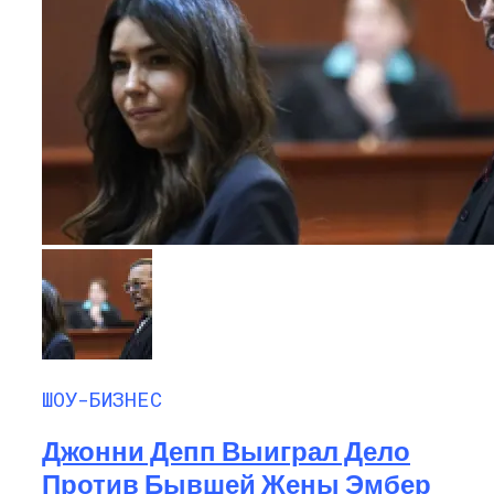
ШОУ-БИЗНЕС
Джонни Депп Выиграл Дело
Против Бывшей Жены Эмбер