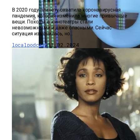
В 2020 году планету охватила коронавирусная
пандемия, которая изменила многие привычные
вещи. Походы в кинотеатры стали
невозможными и даже опасными. Сейчас
Звезды, Которые Трагически Погибли,
ситуация изменилась, но...
Стремясь К Вечной Молодости
localpodcast
11.02.2024
Google Инвестирует $1 Млрд В Новый
Дата-Центр В Великобритании