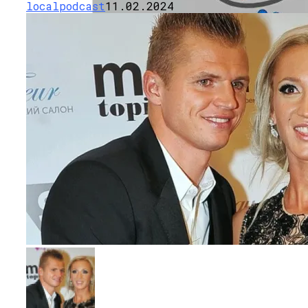
localpodcast
11.02.2024
Как Состояние Сына Михаила
Ефремова, Который Выпал Из Окна
Ученые-Компьютерщики Изобрели
Простой Метод Ускорения Очистки
Кэша