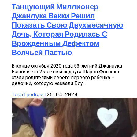
Танцующий Миллионер
Джанлука Вакки Решил
Показать Свою Двухмесячную
Дочь, Которая Родилась С
Врожденным Дефектом
Волчьей Пастью
В конце октября 2020 года 53-летний Джанлука
Вакки и его 25-летняя подруга Шарон Фонсека
стали родителями своего первого ребенка –
девочки, которую назвали Блу...
localpodcast
26.04.2024