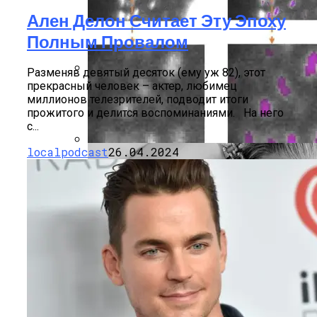
Ален Делон Считает Эту Эпоху
Полным Провалом
Разменяв девятый десяток (ему уж 82), этот
прекрасный человек – актер, любимец
Марина Неёлова Госпитализирована,
миллионов телезрителей, подводит итоги
Какая Причина Произошедшего
прожитого и делится воспоминаниями. На него
с...
localpodcast
26.04.2024
Новое Программное Обеспечение С
Открытым Исходным Кодом Делает
Модели ИИ Легче И Экологичнее