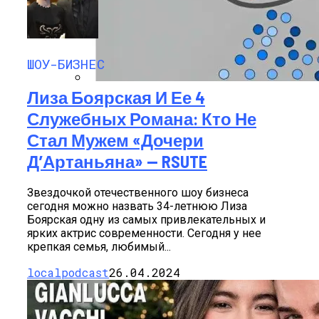
Как Состояние Сына Михаила
Ефремова, Который Выпал Из Окна
ШОУ-БИЗНЕС
Лиза Боярская И Ее 4
Ученые-Компьютерщики Изобрели
Служебных Романа: Кто Не
Простой Метод Ускорения Очистки
Кэша
Стал Мужем «дочери
Д’Артаньяна» — RSUTE
Звездочкой отечественного шоу бизнеса
сегодня можно назвать 34-летнюю Лиза
Боярская одну из самых привлекательных и
ярких актрис современности. Сегодня у нее
крепкая семья, любимый...
localpodcast
26.04.2024