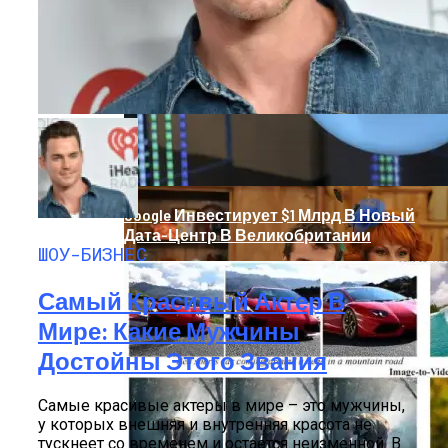
Звезды, Которые Трагически Погибли,
Стремясь К Вечной Молодости
Google Инвестирует $1 Млрд В Новый
Дата-Центр В Великобритании
ШОУ-БИЗНЕС
Самый Красивый Актер В
Мире: Какие Мужчины
Достойны Этого Звания
Самые красивые актеры в мире – это мужчины,
у которых внешняя и внутренняя красота не
тускнеет со временем и остается неизменной. В