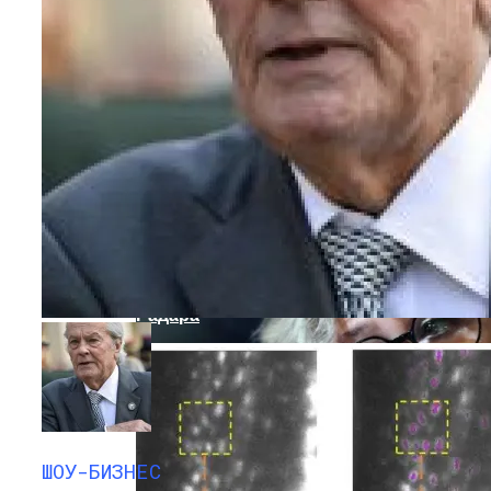
Кто Из Знаменитостей Умер В 2023 Году:
Юдашкин, Колесников, Чурикова,
Зайцев И Другие – От Чего Скончались
Инженеры Разработали Хак,
Вызывающий Сбой Автомобильного
Радара
ШОУ-БИЗНЕС